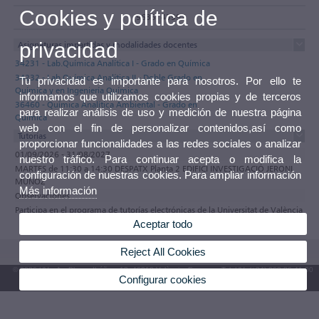
Cookies y política de
(9635) 43997
privacidad
Asignaturas impartidas y modalidades docentes
34231 - Lab.Química Analítica I - Grado en Química
34232 - Lab.Química Analítica II - Doble Grado en
Tu privacidad es importante para nosotros. Por ello te
Química y en Ingeniería Química
informamos que utilizamos cookies propias y de terceros
36460 - Química Analítica Ambiental - Grado en
para realizar análisis de uso y medición de nuestra página
Química
web con el fin de personalizar contenidos,así como
Tutorías
proporcionar funcionalidades a las redes sociales o analizar
01/09/2026 - 31/08/2027
nuestro tráfico. Para continuar acepta o modifica la
MARTES de 11:30 a 14:30 DESPATX Planta 2 EDIFICI INVESTIGACIÓ JERONI
configuración de nuestras cookies. Para ampliar información
MUÑOZ
Más información
Observaciones
Participa en el programa de tutorías electrónicas de la Universitat de València
Aceptar todo
Reject All Cookies
© 2026 UV. - Av. Blasco Ibáñez, 13. 46010 València. Espanya. Tel. UV: (+34) 963 86 41 00
Configurar cookies
Buzón UV