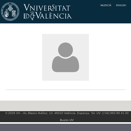
VALENCIÀ
ENGLISH
© 2026 UV. - Av. Blasco Ibáñez, 13. 46010 València. Espanya. Tel. UV: (+34) 963 86 41 00
Buzón UV