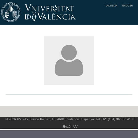
VALENCIÀ
ENGLISH
© 2026 UV. - Av. Blasco Ibáñez, 13. 46010 València. Espanya. Tel. UV: (+34) 963 86 41 00
Buzón UV