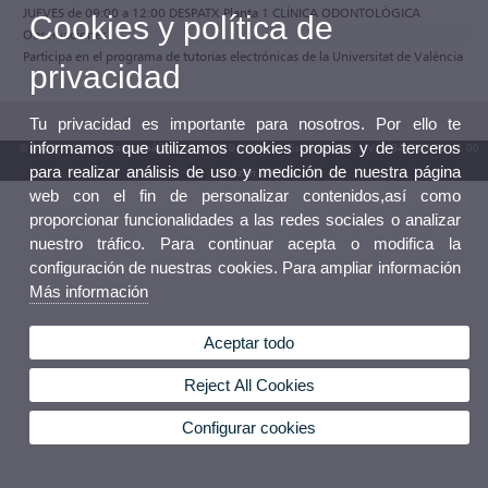
JUEVES de 09:00 a 12:00 DESPATX Planta 1 CLÍNICA ODONTOLÒGICA
Cookies y política de
Observaciones
Participa en el programa de tutorías electrónicas de la Universitat de València
privacidad
Tu privacidad es importante para nosotros. Por ello te
informamos que utilizamos cookies propias y de terceros
© 2026 UV. - Av. Blasco Ibáñez, 13. 46010 València. Espanya. Tel. UV: (+34) 963 86 41 00
para realizar análisis de uso y medición de nuestra página
Buzón UV
web con el fin de personalizar contenidos,así como
proporcionar funcionalidades a las redes sociales o analizar
nuestro tráfico. Para continuar acepta o modifica la
configuración de nuestras cookies. Para ampliar información
Más información
Aceptar todo
Reject All Cookies
Configurar cookies