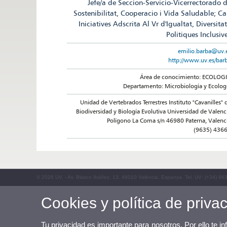
Jefe/a de Seccion-Servicio-Vicerrectorado 
Sostenibilitat, Cooperacio i Vida Saludable; C
Iniciatives Adscrita Al Vr d'Igualtat, Diversitat
Politiques Inclusiv
emilio.barba@uv.
http://www.uv.es/bar
Área de conocimiento: ECOLOG
Departamento: Microbiología y Ecolog
Unidad de Vertebrados Terrestres Instituto "Cavanilles" 
Biodiversidad y Biología Evolutiva Universidad de Valenc
Polígono La Coma s/n 46980 Paterna, Valenc
(9635) 436
© 2026 UV. - Av. Blasco Ibáñez, 13. 46010 València. Espanya. Tel. UV: (+34) 96
Cookies y política de priva
Tu privacidad es importante para nosotros. Por ello te i