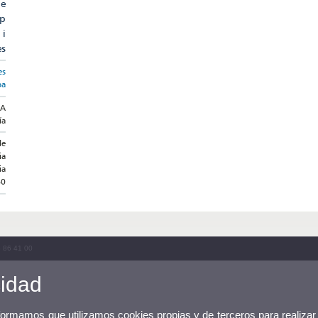
de
ap
 i
es
es
ba
IA
ía
de
ia
ia
60
3 86 41 00
cidad
nformamos que utilizamos cookies propias y de terceros para realizar