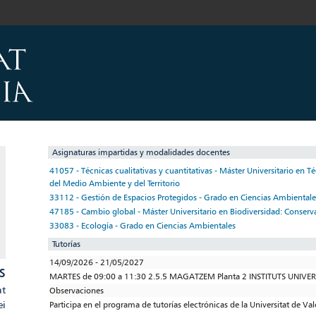
Asignaturas impartidas y modalidades docentes
41057 - Técnicas cualitativas y cuantitativas - Máster Universitario en T
del Medio Ambiente y del Territorio
33112 - Gestión de Espacios Protegidos - Grado en Ciencias Ambientale
47185 - Cambio global - Máster Universitario en Biodiversidad: Conserv
33083 - Ecología - Grado en Ciencias Ambientales
Tutorías
14/09/2026 - 21/05/2027
S
MARTES de 09:00 a 11:30 2.5.5 MAGATZEM Planta 2 INSTITUTS UNIVE
at
Observaciones
ei
Participa en el programa de tutorías electrónicas de la Universitat de Va