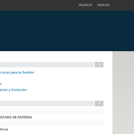
VALENCIÀ
ENGLISH
écnicas para la Gestión
s
ación y Evolución
RSITARIS DE PATERNA
lència