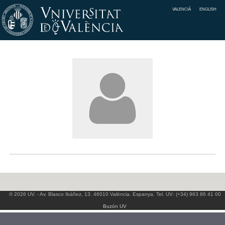
VALENCIÀ
ENGLISH
© 2026 UV. - Av. Blasco Ibáñez, 13. 46010 València. Espanya. Tel. UV: (+34) 963 86 41 00
Buzón UV