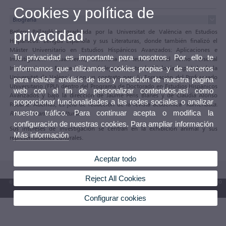
Cookies y política de
Biografía
privacidad
Betlem Pallardó es graduada por la Universitat de València en Estudios
Hispánicos: Lengua Española y sus Literaturas, donde también finalizó el
Máster Universitario en Estudios Hispánicos Avanzados: Aplicaciones e
Tu privacidad es importante para nosotros. Por ello te
Investigación. Actualmente, desarrolla su tesis doctoral como Personal
informamos que utilizamos cookies propias y de terceros
Investigador en Formación en el departamento de Filología Española de la
Universitat de València, con un contrato para la Formación del Profesorado
para realizar análisis de uso y medición de nuestra página
Universitario (FPU) dentro del Programa de Doctorado en Estudios Hispánicos
web con el fin de personalizar contenidos,así como
Avanzados y bajo la dirección de Jaume Peris Blanes y de Claudia Alonso
proporcionar funcionalidades a las redes sociales o analizar
Recarte. Además, es jefa de redacción de la revista académica
Kamchatka.
nuestro tráfico. Para continuar acepta o modifica la
Revista de análisis cultural
.
configuración de nuestras cookies. Para ampliar información
Sus intereses de investigación se centran en la exhibición animal y sus
Más información
representaciones culturales.
Aceptar todo
Reject All Cookies
© 2026 UV. - Av. Blasco Ibáñez, 13. 46010 València. Espanya. Tel. UV: (+34) 963 86 41 00
Buzón UV
Configurar cookies