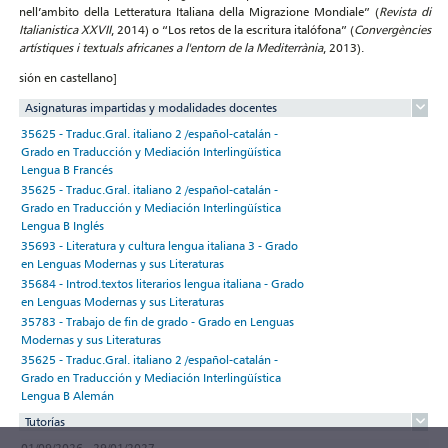
nell’ambito della Letteratura Italiana della Migrazione Mondiale” (
Revista di
Italianistica XXVII
, 2014) o “Los retos de la escritura italófona” (
Convergències
artístiques i textuals africanes a l'entorn de la Mediterrània
, 2013).
sión en castellano]
Asignaturas impartidas y modalidades docentes
35625 - Traduc.Gral. italiano 2 /español-catalán -
Grado en Traducción y Mediación Interlingüística
Lengua B Francés
35625 - Traduc.Gral. italiano 2 /español-catalán -
Grado en Traducción y Mediación Interlingüística
Lengua B Inglés
35693 - Literatura y cultura lengua italiana 3 - Grado
en Lenguas Modernas y sus Literaturas
35684 - Introd.textos literarios lengua italiana - Grado
en Lenguas Modernas y sus Literaturas
35783 - Trabajo de fin de grado - Grado en Lenguas
Modernas y sus Literaturas
35625 - Traduc.Gral. italiano 2 /español-catalán -
Grado en Traducción y Mediación Interlingüística
Lengua B Alemán
Tutorías
01/09/2026 - 29/01/2027