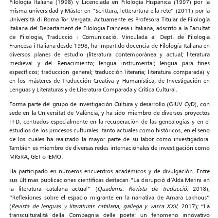
Filología Italiana (1998) y Licenciada en Filología Hispánica (1997) por la
misma universidad y Máster en “Scrittura, letterartura e la rete” (2011) por la
Università di Roma Tor Vergata. Actuamente es Profesora Titular de Filología
Italiana del Departament de Filologia Francesa i Italiana, adscrito a la Facultat
de Filologia, Traducció i Comunicació. Vinculada al Dept. de Filologia
Francesa i Italiana desde 1998, ha impartido docencia de Filología Italiana en
diversos planes de estudio (literatura contemporánea y actual; literatura
medieval y del Renacimiento; lengua instrumental; lengua para fines
específicos; traducción general; traducción literaria; literatura comparada) y
en los másteres de Traducción Creativa y Humanística; de Investigación en
Lenguas y Literaturas y de Literatura Comparada y Crítica Cultural.
Forma parte del grupo de investigación Cultura y desarrollo (GIUV CyD), con
sede en la Universitat de València, y ha sido miembro de diversos proyectos
I+D, centrados especialmente en la recuperación de las genealogías y en el
estudios de los procesos culturales, tanto actuales como históricos, en el seno
de los cuales ha realizado la mayor parte de su labor como investigadora.
También es miembro de diversas redes internacionales de investigación como
MIGRA, GET o IEMO.
Ha participado en números encuentros académicos y de divulgación. Entre
sus últimas publicaciones científicas destacan “La disrupció d’Alda Merini en
la literatura catalana actual” (
Quaderns. Revista de traducció,
2018);
“Reflexiones sobre el espacio migrante en la narrativa de Amara Lakhous”
(
Revista de lenguas y literaturas catalana, gallega y vasca XXII
, 2017); “La
transculturalità della Compagnia delle poete: un fenomeno innovativo