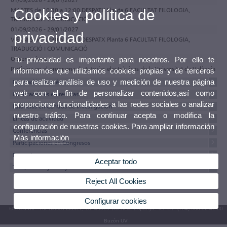
MARTES de 10:30 a 12:00 DESPATX Planta 6 FACULTAT FILOLOGIA,
Cookies y política de
TRADUCCIÓ I COMUNICACIÓ
01/09/2026 - 29/01/2027
privacidad
VIERNES de 10:30 a 12:00 DESPATX Planta 6 FACULTAT FILOLOGIA,
TRADUCCIÓ I COMUNICACIÓ
Observaciones
Tu privacidad es importante para nosotros. Por ello te
Participa en el programa de tutorías electrónicas de la Universitat de València
informamos que utilizamos cookies propias y de terceros
para realizar análisis de uso y medición de nuestra página
Formación académica
web con el fin de personalizar contenidos,así como
Publicaciones en revistas
proporcionar funcionalidades a las redes sociales o analizar
Estancias en Centros de Investigación
nuestro tráfico. Para continuar acepta o modifica la
Lineas de actividad
configuración de nuestras cookies. Para ampliar información
Conferencias
Más información
Participaciones en Congresos
Proyectos
Aceptar todo
Tesis, tesinas y trabajos
Reject All Cookies
Configurar cookies
© 2026 UV. - Av. Blasco Ibáñez, 13. 46010 València. Espanya. Tel. UV: (+34) 963 86 41 00
Buzón UV