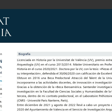
Biografía
Licenciada en Historia por la Universitat de València (UV), premio extr
N
Arqueología (UV) en el curso 2013/2014. Máster Universitario en Profes
/A
Historia en el curso 2020/2021. Doctora por la UV, con la tesis: «Piezas 
nt
su interpretación», defendida el 30/06/2020 con calificación de Excele
Obtuve en 2016 una Beca Predoctoral Atracció del Talent de la Unive
es
incorporarme a las actividades docentes, de innovación e investigación
Gracias a la obtención de la «Beca Iberoamérica. Santander investigaci
IA
investigación en la Facultad de Ciencias Sociales y Humanidades de l
ua
tercera, dentro de mi contrato predoctoral, en el Laboratoire Préhistoi
(CNRS - Université Paris Nanterre, París).
a.
Entre diciembre de 2021 y agosto de 2022 llevé a cabo un proyecto de
D)
2020 del Ayuntamiento de Valencia en el Servicio de Investigación Arqu