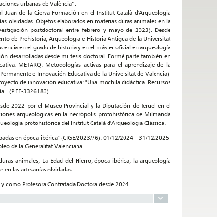
vaciones urbanas de València”.
 Juan de la Cierva-Formación en el Institut Català d'Arqueologia
nías olvidadas. Objetos elaborados en materias duras animales en la
estigación postdoctoral entre febrero y mayo de 2023). Desde
o de Prehistoria, Arqueología e Historia Antigua de la Universitat
cia en el grado de historia y en el máster oficial en arqueología
ión desarrolladas desde mi tesis doctoral. Formé parte también en
ativa: METARQ. Metodologías activas para el aprendizaje de la
n Permanente e Innovación Educativa de la Universitat de València).
proyecto de innovación educativa: "Una mochila didáctica. Recursos
logía (PIEE-3326183).
de 2022 por el Museo Provincial y la Diputación de Teruel en el
aciones arqueológicas en la necrópolis protohistórica de Milmanda
ología protohistórica del Institut Català d'Arqueologia Clàssica.
spadas en época ibérica" (CIGE/2023/76). 01/12/2024 – 31/12/2025.
leo de la Generalitat Valenciana.
duras animales, La Edad del Hierro, época ibérica, la arqueología
e en las artesanías olvidadas.
 y como Profesora Contratada Doctora desde 2024.