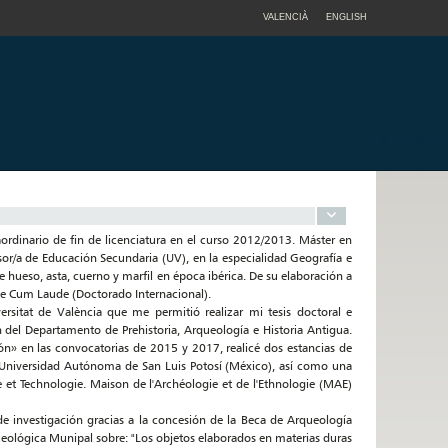
VALENCIÀ
ENGLISH
aordinario de fin de licenciatura en el curso 2012/2013. Máster en
or/a de Educación Secundaria (UV), en la especialidad Geografía e
de hueso, asta, cuerno y marfil en época ibérica. De su elaboración a
nte Cum Laude (Doctorado Internacional).
rsitat de València que me permitió realizar mi tesis doctoral e
 del Departamento de Prehistoria, Arqueología e Historia Antigua.
ón» en las convocatorias de 2015 y 2017, realicé dos estancias de
a Universidad Autónoma de San Luis Potosí (México), así como una
re et Technologie. Maison de l'Archéologie et de l'Ethnologie (MAE)
 investigación gracias a la concesión de la Beca de Arqueología
eológica Munipal sobre: "Los objetos elaborados en materias duras