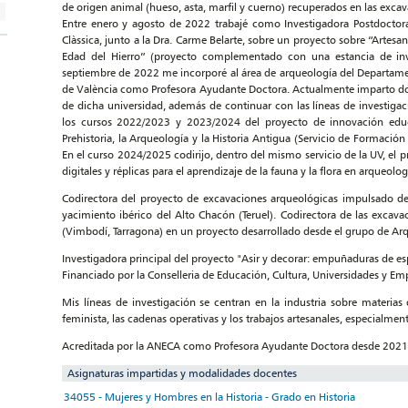
de origen animal (hueso, asta, marfil y cuerno) recuperados en las exca
Entre enero y agosto de 2022 trabajé como Investigadora Postdoctoral
Clàssica, junto a la Dra. Carme Belarte, sobre un proyecto sobre “Artesa
Edad del Hierro” (proyecto complementado con una estancia de inv
septiembre de 2022 me incorporé al área de arqueología del Departament
de València como Profesora Ayudante Doctora. Actualmente imparto docen
de dicha universidad, además de continuar con las líneas de investigac
los cursos 2022/2023 y 2023/2024 del proyecto de innovación educ
Prehistoria, la Arqueología y la Historia Antigua (Servicio de Formació
En el curso 2024/2025 codirijo, dentro del mismo servicio de la UV, el 
digitales y réplicas para el aprendizaje de la fauna y la flora en arqueo
Codirectora del proyecto de excavaciones arqueológicas impulsado des
yacimiento ibérico del Alto Chacón (Teruel). Codirectora de las excav
(Vimbodí, Tarragona) en un proyecto desarrollado desde el grupo de Arque
Investigadora principal del proyecto "Asir y decorar: empuñaduras de e
Financiado por la Conselleria de Educación, Cultura, Universidades y Emp
Mis líneas de investigación se centran en la industria sobre materias 
feminista, las cadenas operativas y los trabajos artesanales, especialment
Acreditada por la ANECA como Profesora Ayudante Doctora desde 2021
Asignaturas impartidas y modalidades docentes
34055 - Mujeres y Hombres en la Historia - Grado en Historia