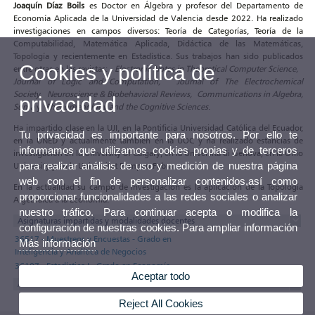
Joaquín Díaz Boils
es Doctor en Álgebra y profesor del Departamento de
Economía Aplicada de la Universidad de Valencia desde 2022. Ha realizado
investigaciones en campos diversos: Teoría de Categorías, Teoría de la
Computabilidad, Matemática Aplicada, Didáctica de las Matemáticas,
Topología y recientemente en Estadística. Sus trabajos han sido publicados
Cookies y política de
entre otras en las revistas:
Electronic Notes in Theoretical Computer Science,
Journal of Logic and Computation, Journal of The Electrochemical
Society, Neuroscience & Biobehavioral Reviews, Communications in Algebra,
privacidad
Suma
y
Phenomenology and the Cognitive Sciences
.
Ha impartido clase en la UJI, en la Pontificia Universidad Católica del Ecuador,
Tu privacidad es importante para nosotros. Por ello te
en la UNED y actualmente también en la UOC y ha realizado estancias de
informamos que utilizamos cookies propias y de terceros
investigación en la University of Calgary, en la Università di Genova, en la Ohio
para realizar análisis de uso y medición de nuestra página
University y en la Universitat Pompeu Fabra.
web con el fin de personalizar contenidos,así como
En la actualidad su campo de investigación es la aplicación de la Topología
proporcionar funcionalidades a las redes sociales o analizar
Algebraica a la Economía.
nuestro tráfico. Para continuar acepta o modifica la
Asignaturas impartidas y modalidades docentes
configuración de nuestras cookies. Para ampliar información
36517 - Muestreos y Encuestas - Grado en
Más información
Inteligencia y Analítica de Negocios
36107 - Estadística I - Grado en Economía
Aceptar todo
Artículos en web UV
Reject All Cookies