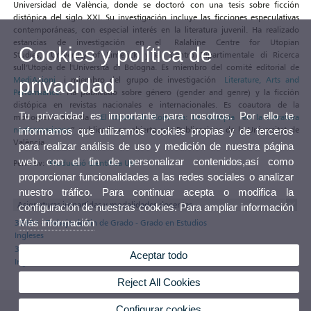
Universidad de València, donde se doctoró con una tesis sobre ficción
distópica del siglo XXI. Su investigación incluye las ficciones especulativas
contemporáneas, con especial interés en la literatura juvenil. Ha realizado
estancias de investigación en el Ralahine Centre for Utopian
Cookies y política de
Studies, University of Limerick, y el Centro Dipartimentale di Ricerca
sull’Utopia de l'Università di Bologna. Es miembro del comité editorial de
MediAzioni
i miembro del grupo de investigación
Literature, Arts and
privacidad
Performance
. Ha publicado sobre género (gender and genre) y la ficción
distópica en revistas nacionales e internacionales. Es coautora de la
Tu privacidad es importante para nosotros. Por ello te
monografía titulada “
El Ocaso de Koinonia: La distopía en la literatura
norteamericana
” publicada en abierto por Publicacions de la Universitat de
informamos que utilizamos cookies propias y de terceros
València.
para realizar análisis de uso y medición de nuestra página
web con el fin de personalizar contenidos,así como
Perfil uv:
Producció Científica UV
proporcionar funcionalidades a las redes sociales o analizar
nuestro tráfico. Para continuar acepta o modifica la
Asignaturas impartidas y modalidades docentes
configuración de nuestras cookies. Para ampliar información
Más información
35354 - Trabajo de Fin de Grado - Grado en Estudios
Ingleses
35324 - Lengua Inglesa 2 - Grado en Estudios
Aceptar todo
Ingleses
Reject All Cookies
Configurar cookies