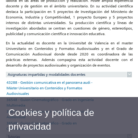
laboral en las áreas de producción y realización. Posee amplia experiencia
docente y de gestión en el ámbito universitario. En su actividad científica
destaca la participación en 5 proyectos de Investigación del Ministerio de
Economía, Industria y Competitividad, 1 proyecto Europeo y 5 proyectos
internos de distintas universidades. Su producción científica y líneas de
investigación abordados se centran en cuestiones de género, estereotipos,
publicidad y comunicación científica e innovación educativa.
En la actualidad es docente en la Universitat de Valencia en el master
Universitario en Contenidos y Formatos Audiovisuales y en el Grado de
Comunicación Audiovisual donde desde 2020 es coordinadora de las
prácticas externas. Además compagina esta actividad docente con el
desarrollo de proyectos audiovisuales y organización de eventos.
Asignaturas impartidas y modalidades docentes
43288 - Gestión comunicativa en el panorama audi -
Máster Universitario en Contenidos y Formatos
Audiovisuales
36548 - Guion Cinematográfico - Grado en Ingeniería
Multimedia
Cookies y política de
36610 - Prácticas externas I - Grado en Comunicación
Audiovisual
36548 - Guion Cinematográfico - Grado en
privacidad
Comunicación Audiovisual
Tutorías