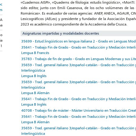
«Cuadernos AISPI», «Quaderns de filologia: estudis lingüístics», «MonTI:
oc
sido editor, junto con Emili Casanova, de los ocho volúmenes de las 
es
Románicas». Es evaluador de varias agencias: ANEP, ANECA, AGAUR, CINE
Lexicográficos (AELex) y presidente y fundador de la Asociación Españ
NA
2023 es académico correspondiente de la Accademia della Crusca.
na
Asignaturas impartidas y modalidades docentes
co
ia
35699 - Estud.lingüísticos en lengua italiana 2 - Grado en Lenguas Mode
61
35641 - Trabajo Fin de Grado - Grado en Traducción y Mediación Interli
Lengua B Francés
35783 - Trabajo de fin de grado - Grado en Lenguas Modernas y sus Lit
35659 - Trad. general italiano 3/español-catalán - Grado en Traducción
Interlingüística
Lengua B Inglés
35659 - Trad. general italiano 3/español-catalán - Grado en Traducción
Interlingüística
Lengua B Alemán
35641 - Trabajo Fin de Grado - Grado en Traducción y Mediación Interli
Lengua B Inglés
40708 - Trabajo fin de máster - Máster Universitario en Traducción Crea
35641 - Trabajo Fin de Grado - Grado en Traducción y Mediación Interli
Lengua B Alemán
35659 - Trad. general italiano 3/español-catalán - Grado en Traducción
Interlingüística