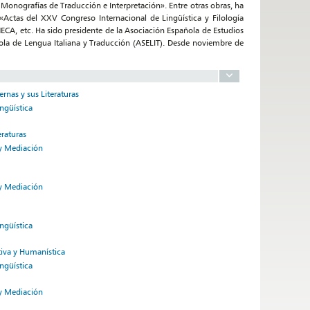
 Monografías de Traducción e Interpretación». Entre otras obras, ha
«Actas del XXV Congreso Internacional de Lingüística y Filología
CA, etc. Ha sido presidente de la Asociación Española de Estudios
ola de Lengua Italiana y Traducción (ASELIT). Desde noviembre de
rnas y sus Literaturas
ngüística
eraturas
 y Mediación
 y Mediación
ngüística
tiva y Humanística
ngüística
 y Mediación