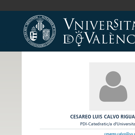
CESAREO LUIS CALVO RIGUA
PDI-Catedratic/a d'Universit
cesareo.calvo@uv.