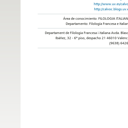
http://www.uv.es/calv
http://calvoc.blogs.uv.
Área de conocimiento: FILOLOGIA ITALIA
Departamento: Filología Francesa e Italia
Departament de Filologia Francesa i italiana Avda. Blas
Ibáñez, 32 - 6º piso, despacho 21 46010 Valenc
(9638) 642