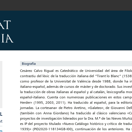
Biografía
Cesáreo Calvo Rigual es Catedrático de Universidad del área de Filol
contrastiu del lèxic de la traducción italiana del “Tirant lo Blanc” (1538
como profesor de la Universitat de València desde 1988, donde ha i
italiano-español, además de cursos de máster y de doctorado. Sus investi
la traducción de obras italianas al español y al catalán, lexicografía mon
español-italiano. Cuenta con numerosas publicaciones en estos campo
Herder» (1995, 2003, 2011). Ha traducido al español, para la editoria
jornadas. La cortesana» de Pietro Aretino, «Galateo», de Giovanni Del
L
(también con Anna Giordano) ha traducido al clásico valenciano «C
proyectos de investigación liderados por la Dra. M.ª de las Nieves Muñ
at
es IP del proyecto titulado «Nuevo Catálogo histórico y crítico de traduc
1939)» (PID2020-118134GB-I00), continuación de los anteriores. Ha si
es