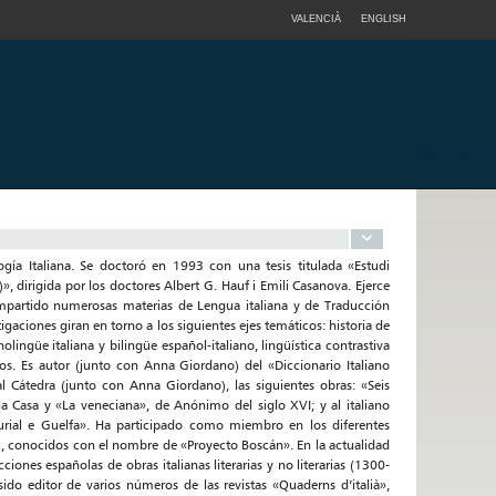
VALENCIÀ
ENGLISH
ogía Italiana. Se doctoró en 1993 con una tesis titulada «Estudi
)», dirigida por los doctores Albert G. Hauf i Emili Casanova. Ejerce
mpartido numerosas materias de Lengua italiana y de Traducción
gaciones giran en torno a los siguientes ejes temáticos: historia de
olingüe italiana y bilingüe español-italiano, lingüística contrastiva
s. Es autor (junto con Anna Giordano) del «Diccionario Italiano
l Cátedra (junto con Anna Giordano), las siguientes obras: «Seis
la Casa y «La veneciana», de Anónimo del siglo XVI; y al italiano
urial e Guelfa». Ha participado como miembro en los diferentes
iz, conocidos con el nombre de «Proyecto Boscán». En la actualidad
ciones españolas de obras italianas literarias y no literarias (1300-
do editor de varios números de las revistas «Quaderns d’italià»,