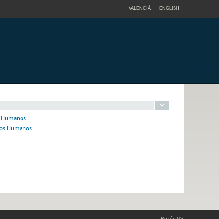
VALENCIÀ
ENGLISH
os Humanos
rsos Humanos
Buzón UV