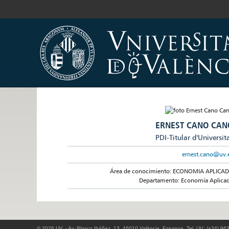
ERNEST CANO CAN
PDI-Titular d'Universit
ernest.cano@uv.
Área de conocimiento: ECONOMIA APLICA
Departamento: Economía Aplica
© 2026 UV. - Av. Blasco Ibáñez, 13. 46010 València. Espanya. Tel. UV: (+34) 96