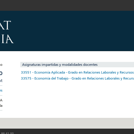
Asignaturas impartidas y modalidades docentes
O
33551 - Economía Aplicada - Grado en Relaciones Laborales y Recurs
33575 - Economía del Trabajo - Grado en Relaciones Laborales y Recu
at
es
DA
da
3 86 41 00