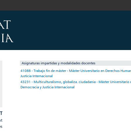
Asignaturas impartidas y modalidades docentes
41088 - Trabajo fin de máster - Máster Universitario en Derechos Huma
Justicia Internacional
43231 - Multiculturalismo, globaliza. ciudadania - Máster Universitar
Democracia y Justicia Internacional
T
at
es