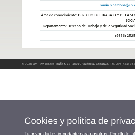
maria.b.cardona@uv.
Área de conocimiento: DERECHO DEL TRABAJO Y DE LA SE
SOCI
Departamento: Derecho del Trabajo y de la Seguridad Soci
(9616) 252
© 2026 UV. - Av. Blasco Ibáñez, 13. 46010 València. Espanya. Tel. UV: (+34) 96
Cookies y política de priva
Tu privacidad es importante para nosotros. Por ello te i