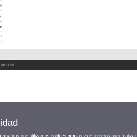
es
G.
AL
al
53
3 86 41 00
cidad
nformamos que utilizamos cookies propias y de terceros para realizar