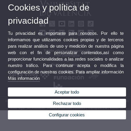
Cookies y política de
privacidad
Tu privacidad es importante para nosotros. Por ello te
informamos que utilizamos cookies propias y de terceros
para realizar análisis de uso y medición de nuestra página
Sede Electrónica UV
Tablón oficial de anuncios UV
web con el fin de personalizar contenidos,así como
Plan Estratégico
proporcionar funcionalidades a las redes sociales o analizar
UVintegridad
nuestro tráfico. Para continuar acepta o modifica la
Perfil de contratante
configuración de nuestras cookies. Para ampliar información
Más información
Aceptar todo
© 2026 UV. - Av. Blasco Ibáñez, 13. 46010 València. Espanya. Tel. UV: (+34) 963 86 41 00
Rechazar todo
Aviso legal
|
Accesibilidad
|
Política privacidad
|
Cookies
|
Transparencia
|
Buzón UV
Configurar cookies