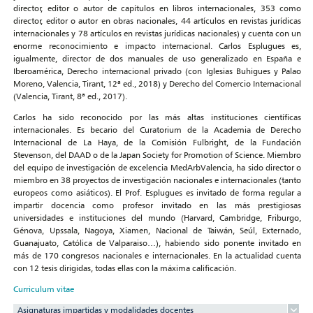
director, editor o autor de capítulos en libros internacionales, 353 como
director, editor o autor en obras nacionales, 44 artículos en revistas jurídicas
internacionales y 78 artículos en revistas jurídicas nacionales) y cuenta con un
enorme reconocimiento e impacto internacional. Carlos Esplugues es,
igualmente, director de dos manuales de uso generalizado en España e
Iberoamérica, Derecho internacional privado (con Iglesias Buhigues y Palao
Moreno, Valencia, Tirant, 12ª ed., 2018) y Derecho del Comercio Internacional
(Valencia, Tirant, 8ª ed., 2017).
Carlos ha sido reconocido por las más altas instituciones científicas
internacionales. Es becario del Curatorium de la Academia de Derecho
Internacional de La Haya, de la Comisión Fulbright, de la Fundación
Stevenson, del DAAD o de la Japan Society for Promotion of Science. Miembro
del equipo de investigación de excelencia MedArbValencia, ha sido director o
miembro en 38 proyectos de investigación nacionales e internacionales (tanto
europeos como asiáticos). El Prof. Esplugues es invitado de forma regular a
impartir docencia como profesor invitado en las más prestigiosas
universidades e instituciones del mundo (Harvard, Cambridge, Friburgo,
Génova, Upssala, Nagoya, Xiamen, Nacional de Taiwán, Seúl, Externado,
Guanajuato, Católica de Valparaiso…), habiendo sido ponente invitado en
más de 170 congresos nacionales e internacionales. En la actualidad cuenta
con 12 tesis dirigidas, todas ellas con la máxima calificación.
Curriculum vitae
Asignaturas impartidas y modalidades docentes