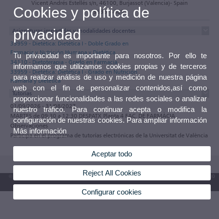
Vicent Andrés Estellés s/n, 46100, Burjassot (Valencia)- Spain
Cookies y política de
(9635) 43092
privacidad
Asignaturas impartidas y modalidades docentes
33959 - Dietética: Dietética I - Doble Grado en
Farmacia y Nutrición Humana y Dietética
Tu privacidad es importante para nosotros. Por ello te
34110 - Dietoterapia - Grado en Farmacia
informamos que utilizamos cookies propias y de terceros
33959 - Dietética: Dietética I - Grado en Nutrición
para realizar análisis de uso y medición de nuestra página
Humana y Dietética
web con el fin de personalizar contenidos,así como
Tutorías
proporcionar funcionalidades a las redes sociales o analizar
01/09/2026 - 31/08/2027
nuestro tráfico. Para continuar acepta o modifica la
MARTES de 09:30 a 12:30 DESPATX Planta 4 FAC. DE FARMÀCIA
configuración de nuestras cookies. Para ampliar información
Observaciones
Más información
Participa en el programa de tutorías electrónicas de la Universitat de València
Aceptar todo
Reject All Cookies
© 2026 UV. - Av. Blasco Ibáñez, 13. 46010 València. Espanya. Tel. UV: (+34) 963 86 41 00
Buzón UV
Configurar cookies