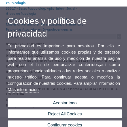
en Psicología
33327 - Bases Psicobiológ. Aplic. Interv. Social -
Grado en Psicología
Cookies y política de
42469 - Form. especializ.: invest. drogodepend. -
Master Universitario en Investigación, Tratamiento y
Patologías Asociadas en Drogodependencias
privacidad
Tutorías
01/09/2026 - 29/01/2027
Tu privacidad es importante para nosotros. Por ello te
VIERNES de 12:00 a 13:00
informamos que utilizamos cookies propias y de terceros
01/09/2026 - 29/01/2027
para realizar análisis de uso y medición de nuestra página
JUEVES de 12:00 a 13:30 DESPATX N-417 Planta 4 FACULTAT PSICOLOGIA I
web con el fin de personalizar contenidos,así como
LOGOPÈDIA
proporcionar funcionalidades a las redes sociales o analizar
01/02/2027 - 31/07/2027
nuestro tráfico. Para continuar acepta o modifica la
LUNES de 17:00 a 18:30
configuración de nuestras cookies. Para ampliar información
01/02/2027 - 31/07/2027
MARTES de 17:00 a 18:30 DESPATX N-417 Planta 4 FACULTAT PSICOLOGIA I
Más información
LOGOPÈDIA
Observaciones
Aceptar todo
Participa en el programa de tutorías electrónicas de la Universitat de València
Reject All Cookies
Configurar cookies