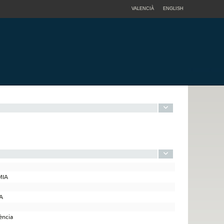
VALENCIÀ
ENGLISH
MIA
A
lència