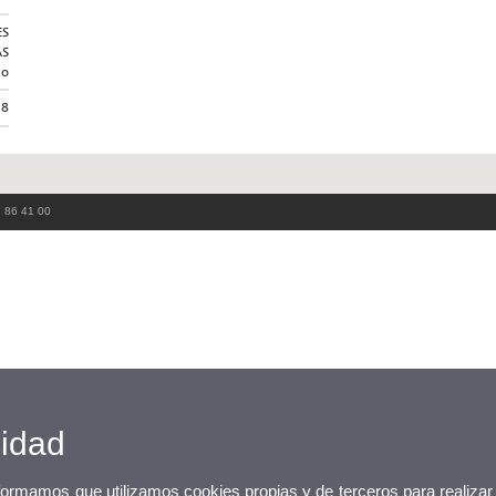
ES
AS
co
28
3 86 41 00
cidad
nformamos que utilizamos cookies propias y de terceros para realizar