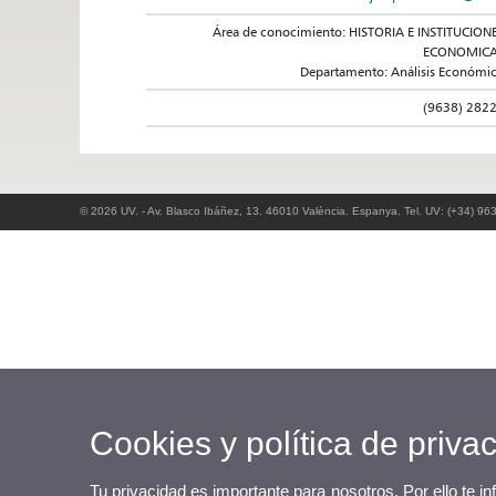
Área de conocimiento: HISTORIA E INSTITUCION
ECONOMIC
Departamento: Análisis Económi
(9638) 282
© 2026 UV. - Av. Blasco Ibáñez, 13. 46010 València. Espanya. Tel. UV: (+34) 96
Cookies y política de priva
Tu privacidad es importante para nosotros. Por ello te i