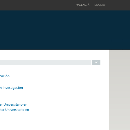
VALENCIÀ
ENGLISH
icación
n Investigación
 Universitario en
er Universitario en