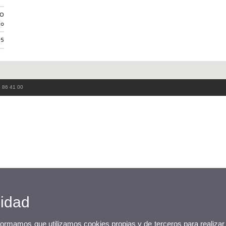
CO
co
95
3 86 41 00
cidad
nformamos que utilizamos cookies propias y de terceros para realizar