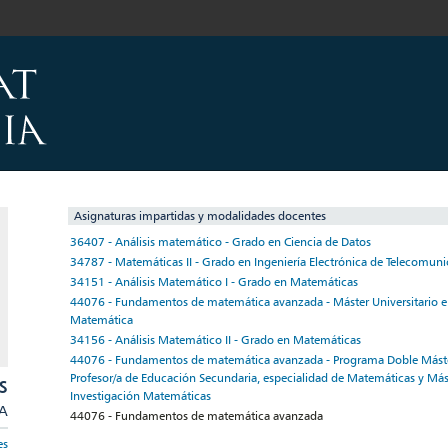
Asignaturas impartidas y modalidades docentes
36407 - Análisis matemático - Grado en Ciencia de Datos
34787 - Matemáticas II - Grado en Ingeniería Electrónica de Telecomun
34151 - Análisis Matemático I - Grado en Matemáticas
44076 - Fundamentos de matemática avanzada - Máster Universitario e
Matemática
34156 - Análisis Matemático II - Grado en Matemáticas
44076 - Fundamentos de matemática avanzada - Programa Doble Máster
Profesor/a de Educación Secundaria, especialidad de Matemáticas y Mást
S
Investigación Matemáticas
/A
44076 - Fundamentos de matemática avanzada
es