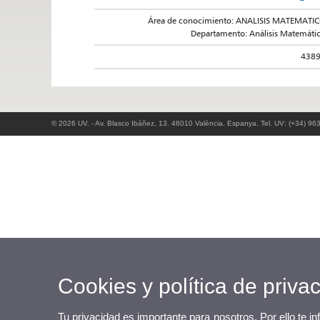
Área de conocimiento: ANALISIS MATEMATI
Departamento: Análisis Matemáti
438
© 2026 UV. - Av. Blasco Ibáñez, 13. 46010 València. Espanya. Tel. UV: (+34) 96
Cookies y política de priva
Tu privacidad es importante para nosotros. Por ello te i