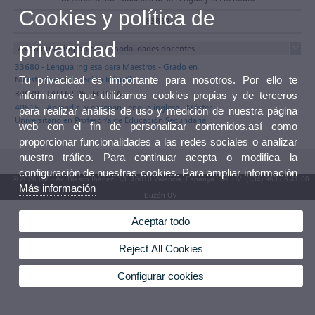
Cookies y política de
83832
privacidad
Asignaturas impartidas y modalidades docentes
33680 - Lengua Inglesa para Maestros - Grado en
Maestro/a en Educación Infantil
Tu privacidad es importante para nosotros. Por ello te
30639 - TALLER DE LECTURA
informamos que utilizamos cookies propias y de terceros
40515 - Aprendiz. y enseñan. lengua inglesa - Máster
para realizar análisis de uso y medición de nuestra página
Universitario en Profesor/a de Educación Secundaria
web con el fin de personalizar contenidos,así como
proporcionar funcionalidades a las redes sociales o analizar
nuestro tráfico. Para continuar acepta o modifica la
configuración de nuestras cookies. Para ampliar información
© 2026 UV. - Av. Blasco Ibáñez, 13. 46010 València. Espanya. Tel. UV: (+34) 963 86 41 00
Más información
Buzón UV
Aceptar todo
Reject All Cookies
Configurar cookies