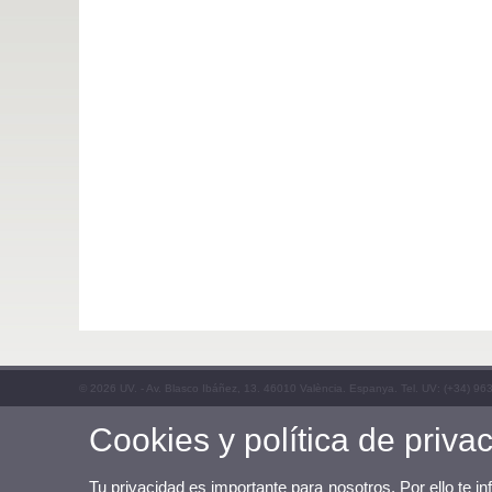
© 2026 UV. - Av. Blasco Ibáñez, 13. 46010 València. Espanya. Tel. UV: (+34) 96
Cookies y política de priva
Tu privacidad es importante para nosotros. Por ello te i