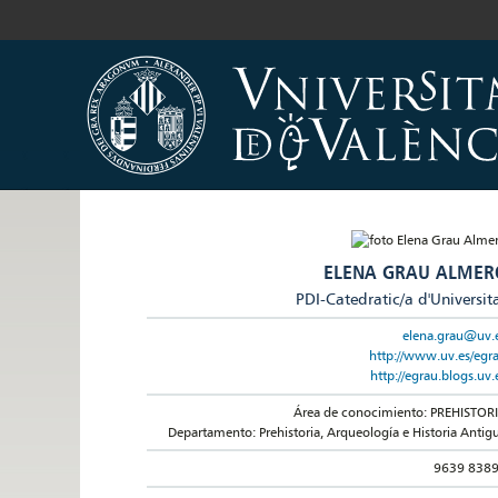
ELENA GRAU ALMER
PDI-Catedratic/a d'Universit
elena.grau@uv.
http://www.uv.es/egr
http://egrau.blogs.uv.
Área de conocimiento: PREHISTOR
Departamento: Prehistoria, Arqueología e Historia Antig
9639 838