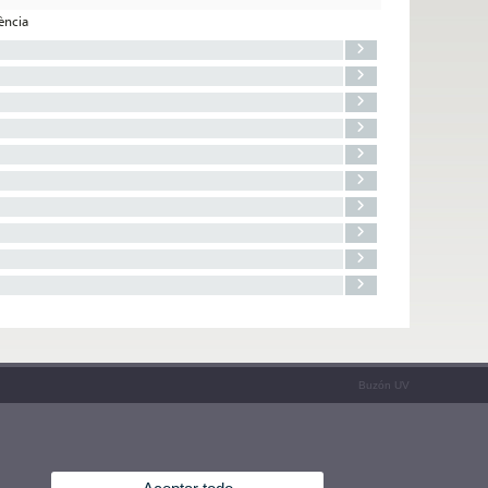
lència
Buzón UV