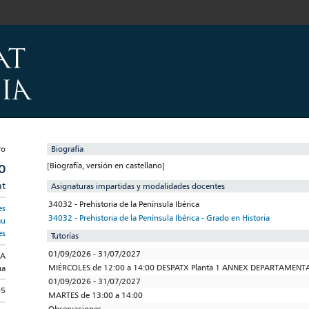
Biografía
[Biografía, versión en castellano]
O
at
Asignaturas impartidas y modalidades docentes
34032 - Prehistoria de la Península Ibérica
es
34032 - Prehistoria de la Península Ibérica - Grado en Historia
au
es
Tutorías
01/09/2026 - 31/07/2027
IA
MIÉRCOLES de 12:00 a 14:00 DESPATX Planta 1 ANNEX DEPARTAMENT
ua
01/09/2026 - 31/07/2027
95
MARTES de 13:00 a 14:00
Observaciones