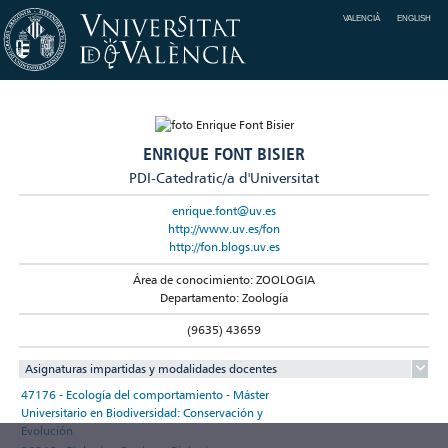
VALENCIÀ
ENGLISH
ENRIQUE FONT BISIER
PDI-Catedratic/a d'Universitat
enrique.font@uv.es
http://www.uv.es/fon
http://fon.blogs.uv.es
Área de conocimiento: ZOOLOGIA
Departamento: Zoología
(9635) 43659
Asignaturas impartidas y modalidades docentes
47176 - Ecología del comportamiento - Máster
Universitario en Biodiversidad: Conservación y
Evolución