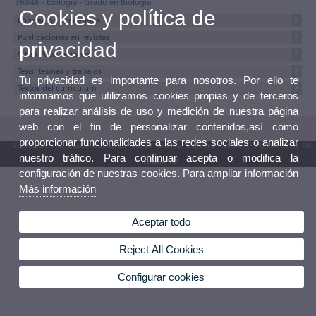
36846 - Etología - Grado en Biología
Cookies y política de
Formación académica
Publicaciones en revistas
privacidad
Otras Publicaciones
Tesis, tesinas y trabajos
Tu privacidad es importante para nosotros. Por ello te
Textos del currículum
informamos que utilizamos cookies propias y de terceros
para realizar análisis de uso y medición de nuestra página
web con el fin de personalizar contenidos,así como
proporcionar funcionalidades a las redes sociales o analizar
© 2026 UV. - Av. Blasco Ibáñez, 13. 46010 València. Espanya. Tel. UV: (+34) 963 86 41 00
nuestro tráfico. Para continuar acepta o modifica la
Buzón UV
configuración de nuestras cookies. Para ampliar información
Más información
Aceptar todo
Reject All Cookies
Configurar cookies