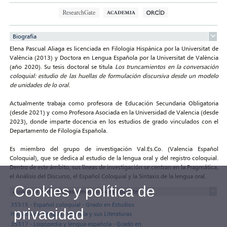
Biografía
Elena Pascual Aliaga es licenciada en Filología Hispánica por la Universitat de
València (2013) y Doctora en Lengua Española por la Universitat de València
(año 2020). Su tesis doctoral se titula
Los truncamientos en la conversación
coloquial: estudio de las huellas de formulación discursiva desde un modelo
de unidades de lo oral.
Actualmente trabaja como profesora de Educación Secundaria Obligatoria
(desde 2021) y como Profesora Asociada en la Universidad de Valencia (desde
2023), donde imparte docencia en los estudios de grado vinculados con el
Departamento de Filología Española.
Es miembro del grupo de investigación Val.Es.Co. (Valencia Español
Coloquial), que se dedica al estudio de la lengua oral y del registro coloquial.
Dentro de este ámbito, sus líneas de investigación se centran en la Pragmática,
el Análisis del Discurso, el Español Coloquial y la Sintaxis de la lengua oral.
Cookies y política de
Asignaturas impartidas y modalidades docentes
35515 - Español coloquial - Grado en Estudios
privacidad
Hispánicos: Lengua Española y sus Literaturas
35317 - Logopedia y lengua española - Grado en