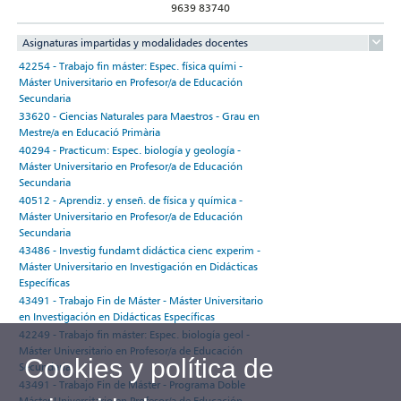
9639 83740
Asignaturas impartidas y modalidades docentes
42254 - Trabajo fin máster: Espec. física quími -
Máster Universitario en Profesor/a de Educación
Secundaria
33620 - Ciencias Naturales para Maestros - Grau en
Mestre/a en Educació Primària
40294 - Practicum: Espec. biología y geología -
Máster Universitario en Profesor/a de Educación
Secundaria
40512 - Aprendiz. y enseñ. de física y química -
Máster Universitario en Profesor/a de Educación
Secundaria
43486 - Investig fundamt didáctica cienc experim -
Máster Universitario en Investigación en Didácticas
Específicas
43491 - Trabajo Fin de Máster - Máster Universitario
en Investigación en Didácticas Específicas
42249 - Trabajo fin máster: Espec. biología geol -
Máster Universitario en Profesor/a de Educación
Cookies y política de
Secundaria
43491 - Trabajo Fin de Máster - Programa Doble
Máster Universitario en Profesor/a de Educación