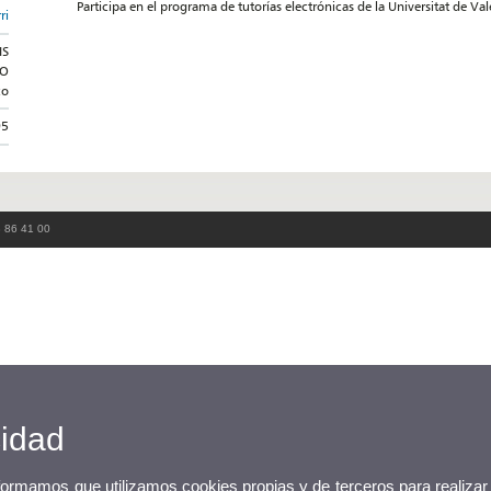
Participa en el programa de tutorías electrónicas de la Universitat de Va
ri
IS
CO
co
95
3 86 41 00
cidad
nformamos que utilizamos cookies propias y de terceros para realizar