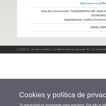
http://www.uv.es/ffer
Área de conocimiento: FUNDAMENTOS DEL ANALIS
ECONOMI
Departamento: Análisis Económi
(9638) 286
© 2026 UV. - Av. Blasco Ibáñez, 13. 46010 València. Espanya. Tel. UV: (+34) 96
Cookies y política de priva
Tu privacidad es importante para nosotros. Por ello te i