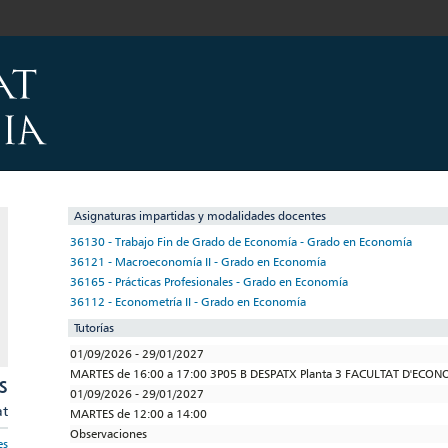
Asignaturas impartidas y modalidades docentes
36130 - Trabajo Fin de Grado de Economía - Grado en Economía
36121 - Macroeconomía II - Grado en Economía
36165 - Prácticas Profesionales - Grado en Economía
36112 - Econometría II - Grado en Economía
Tutorías
01/09/2026 - 29/01/2027
MARTES de 16:00 a 17:00 3P05 B DESPATX Planta 3 FACULTAT D'ECO
S
01/09/2026 - 29/01/2027
at
MARTES de 12:00 a 14:00
Observaciones
es