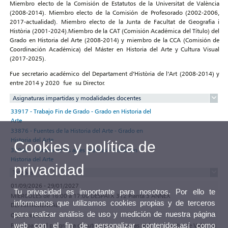
Miembro electo de la Comisión de Estatutos de la Universitat de València
(2008-2014). Miembro electo de la Comisión de Profesorado (2002-2006,
2017-actualidad). Miembro electo de la Junta de Facultat de Geografia i
Història (2001-2024).Miembro de la CAT (Comisión Académica del Título) del
Grado en Historia del Arte (2008-2014) y miembro de la CCA (Comisión de
Coordinación Académica) del Máster en Historia del Arte y Cultura Visual
(2017-2025).
Fue secretario académico del Departament d’Història de l’Art (2008-2014) y
entre 2014 y 2020 fue su Director.
Asignaturas impartidas y modalidades docentes
33917 - Trabajo Fin de Grado - Grado en Historia del
Arte
33876 - Fuentes de la Historia del Arte - Grado en
Historia del Arte
Cookies y política de
33908 - Historia de las artes gráficas - Grado en
Historia del Arte
privacidad
Tutorías
01/09/2026 - 29/01/2027
Tu privacidad es importante para nosotros. Por ello te
MIÉRCOLES de 16:00 a 17:00 DESPATX 312 Planta 3 ANNEX
informamos que utilizamos cookies propias y de terceros
DEPARTAMENTAL
para realizar análisis de uso y medición de nuestra página
Observaciones
web con el fin de personalizar contenidos,así como
Participa en el programa de tutorías electrónicas de la Universitat de València