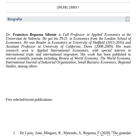
(9638) 28851
Biografía
Dr.
Francisco Requena Silvente
is Full Professor in Applied Economics at the
Universitat de València. He got his Ph.D. in Economics from the London School of
Economics. He was Reader in Economics at University of Sheffield (2013-2016) and
Assistant Professor at University of California, Davis (2008-2009). His main
research area is
Applied International Economics, with special interest in
international trade and international migration.
His work has been published in
several scientific journals including
Review of World Economy
,
The World Economy,
International Journal of Industrial Organization, Small Business Economics, Regional
Studies,
among others.
Five selected/recent publications:
1.
De Lucio, Juan, Mínguez, R., Minondo, A, Requena, F (2020) “The granular