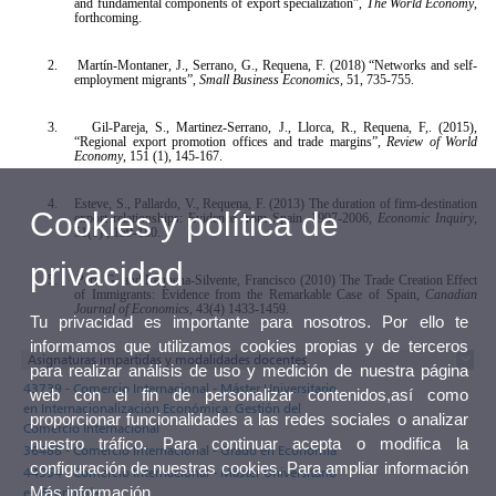
and fundamental components of export specialization”,
The World Economy
,
forthcoming.
2.
Martín-Montaner, J., Serrano, G., Requena, F. (2018) “Networks and self-
employment migrants”,
Small Business Economics
, 51, 735-755.
3.
Gil-Pareja, S., Martinez-Serrano, J., Llorca, R., Requena, F,.
(2015),
“Regional export promotion offices and trade margins”,
Review of World
Economy
, 151 (1), 145-167.
4.
Esteve, S., Pallardo, V., Requena, F. (2013) The duration of firm-destination
Cookies y política de
export relationships: Evidence from Spain, 1997-2006,
Economic Inquiry
,
51(1) , 159-180.
privacidad
5.
Peri, G. and Requena-Silvente, Francisco (2010) The Trade Creation Effect
of Immigrants: Evidence from the Remarkable Case of Spain,
Canadian
Journal of Economics
, 43(4) 1433-1459.
Tu privacidad es importante para nosotros. Por ello te
informamos que utilizamos cookies propias y de terceros
Asignaturas impartidas y modalidades docentes
para realizar análisis de uso y medición de nuestra página
43739 - Comercio Internacional - Máster Universitario
web con el fin de personalizar contenidos,así como
en Internacionalización Económica: Gestión del
proporcionar funcionalidades a las redes sociales o analizar
Comercio Internacional
nuestro tráfico. Para continuar acepta o modifica la
36488 - Comercio Internacional - Grado en Economía
configuración de nuestras cookies. Para ampliar información
44954 - Comercio Internacional - Máster Universitario
Más información
en Economía