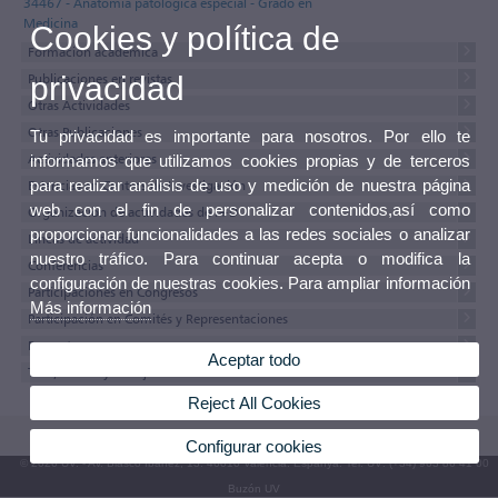
34467 - Anatomía patológica especial - Grado en
Medicina
Cookies y política de
Formación académica
Publicaciones en revistas
privacidad
Otras Actividades
Otras Publicaciones
Tu privacidad es importante para nosotros. Por ello te
Actividades anteriores
informamos que utilizamos cookies propias y de terceros
para realizar análisis de uso y medición de nuestra página
Estancias en Centros de Investigación
web con el fin de personalizar contenidos,así como
Organización de actividades de I+D
proporcionar funcionalidades a las redes sociales o analizar
Lineas de actividad
nuestro tráfico. Para continuar acepta o modifica la
Conferencias
configuración de nuestras cookies. Para ampliar información
Participaciones en Congresos
Más información
Participación en Comités y Representaciones
Proyectos
Aceptar todo
Tesis, tesinas y trabajos
Reject All Cookies
Configurar cookies
© 2026 UV. - Av. Blasco Ibáñez, 13. 46010 València. Espanya. Tel. UV: (+34) 963 86 41 00
Buzón UV