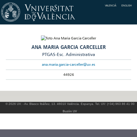
VALENCIÀ
ENGLISH
ANA MARIA GARCIA CARCELLER
PTGAS-Esc. Administrativa
ana.maria.garcia-carceller@uv.es
44926
© 2026 UV. - Av. Blasco Ibáñez, 13. 46010 València. Espanya. Tel. UV: (+34) 963 86 41 00
Buzón UV