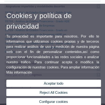
Asignaturas impartidas y modalidades docentes
35799 - Análisis de Estados Financieros - Doble Grado
Cookies y política de
en Turismo y ADE
35799 - Análisis de Estados Financieros - Grado ADE:
privacidad
Administración y Dirección de Empresas
35799 - Análisis de Estados Financieros - Grado en
Administración y Dirección de Empresas (ADE) en
Tu privacidad es importante para nosotros. Por ello te
Ontinyent
informamos que utilizamos cookies propias y de terceros
35799 - Análisis de Estados Financieros - Doble Grado
para realizar análisis de uso y medición de nuestra página
en Administración y Dirección de Empresas ADE y
web con el fin de personalizar contenidos,así como
Derecho
proporcionar funcionalidades a las redes sociales o analizar
Formación académica
nuestro tráfico. Para continuar acepta o modifica la
Publicaciones en revistas
configuración de nuestras cookies. Para ampliar información
Otras Publicaciones
Más información
Participaciones en Congresos
Proyectos
Aceptar todo
Tesis, tesinas y trabajos
Reject All Cookies
Configurar cookies