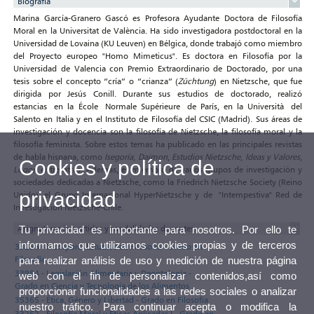
Biografía
Marina García-Granero Gascó es Profesora Ayudante Doctora de Filosofía
Moral en la Universitat de València. Ha sido investigadora postdoctoral en la
Universidad de Lovaina (KU Leuven) en Bélgica, donde trabajó como miembro
del Proyecto europeo "Homo Mimeticus". Es doctora en Filosofía por la
Universidad de Valencia con Premio Extraordinario de Doctorado, por una
tesis sobre el concepto “cría” o “crianza” (
Züchtung
) en Nietzsche, que fue
dirigida por Jesús Conill. Durante sus estudios de doctorado, realizó
estancias en la École Normale Supérieure de París, en la Università del
Salento en Italia y en el Instituto de Filosofía del CSIC (Madrid). Sus áreas de
investigación y docencia son la filosofía de Nietzsche, la filosofía moral y la
filosofía feminista. Sobre estos temas ha publicado en las principales revistas
de habla hispana, como
Isegoría
,
Daimon
,
Estudios Nietzsche
,
Ideas y Valores
,
Cookies y política de
Logos
, entre otras. Además, es miembro de varios grupos de investigación y
sociedades dedicadas a Nietzsche, como la Friedrich Nietzsche Society (Reino
privacidad
Unido), el Grupo Internacional HyperNietzsche y de "Intempestiva" Red de
Investigación Nietzsche-Chile.
Asignaturas impartidas y modalidades docentes
Tu privacidad es importante para nosotros. Por ello te
informamos que utilizamos cookies propias y de terceros
33256 - Incorporc. Estudios de Filosofía - Grado en
Filosofía
para realizar análisis de uso y medición de nuestra página
33984 - Legislación Alimentaria y Deontología -
web con el fin de personalizar contenidos,así como
Grado en Ciencia y Tecnología de los Alimentos
proporcionar funcionalidades a las redes sociales o analizar
35365 - Ética, Género y Libertad - Grado en Filosofía
nuestro tráfico. Para continuar acepta o modifica la
33262 - Filosofía Moral y Éticas Aplicadas I - Grado en