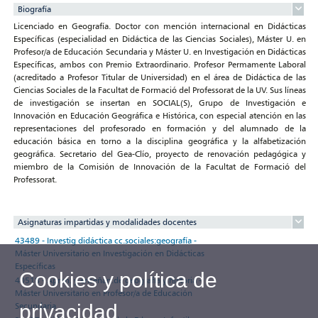
Biografía
Licenciado en Geografía. Doctor con mención internacional en Didácticas
Específicas (especialidad en Didáctica de las Ciencias Sociales), Máster U. en
Profesor/a de Educación Secundaria y Máster U. en Investigación en Didácticas
Específicas, ambos con Premio Extraordinario. Profesor Permamente Laboral
(acreditado a Profesor Titular de Universidad) en el área de Didáctica de las
Ciencias Sociales de la Facultat de Formació del Professorat de la UV. Sus líneas
de investigación se insertan en SOCIAL(S), Grupo de Investigación e
Innovación en Educación Geográfica e Histórica, con especial atención en las
representaciones del profesorado en formación y del alumnado de la
educación básica en torno a la disciplina geográfica y la alfabetización
geográfica. Secretario del Gea-Clío, proyecto de renovación pedagógica y
miembro de la Comisión de Innovación de la Facultat de Formació del
Professorat.
Asignaturas impartidas y modalidades docentes
43489 - Investig didáctica cc.sociales:geografía -
Máster Universitario en Investigación en Didácticas
Específicas
Cookies y política de
40518 - Apren. y enseñan.de geografia y historia -
Máster Universitario en Profesor/a de Educación
privacidad
Secundaria