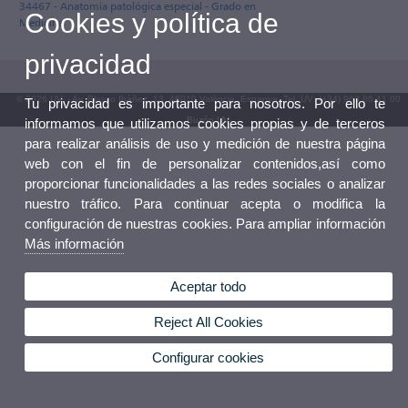
34467 - Anatomía patológica especial - Grado en
Cookies y política de
Medicina
privacidad
© 2026 UV. - Av. Blasco Ibáñez, 13. 46010 València. Espanya. Tel. UV: (+34) 963 86 41 00
Tu privacidad es importante para nosotros. Por ello te
Buzón UV
informamos que utilizamos cookies propias y de terceros
para realizar análisis de uso y medición de nuestra página
web con el fin de personalizar contenidos,así como
proporcionar funcionalidades a las redes sociales o analizar
nuestro tráfico. Para continuar acepta o modifica la
configuración de nuestras cookies. Para ampliar información
Más información
Aceptar todo
Reject All Cookies
Configurar cookies