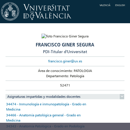
VALENCIÀ
ENGLISH
FRANCISCO GINER SEGURA
PDI-Titular d'Universitat
francisco.giner@uv.es
Área de conocimiento: PATOLOGIA
Departamento: Patología
52471
Asignaturas impartidas y modalidades docentes
34474 - Inmunología e inmunopatología - Grado en
Medicina
34466 - Anatomía patológica general - Grado en
Medicina
34343 - Anatomía Patológica - Grado en Podología