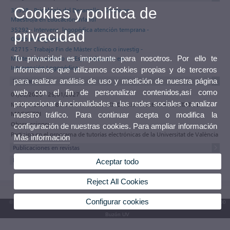
Cookies y política de
33598 - Psicología del Desarrollo - Grado en
Maestro/a en Educación Infantil
35292 - Intervenc. logopédica atención temprana -
privacidad
Grado en Logopedia
42715 - Trabajo Fin de Màster clínico o investig -
Tu privacidad es importante para nosotros. Por ello te
Máster Universitario en Especialización en
Intervención Logopédica
informamos que utilizamos cookies propias y de terceros
para realizar análisis de uso y medición de nuestra página
Tutorías
web con el fin de personalizar contenidos,así como
01/09/2026 - 29/01/2027
proporcionar funcionalidades a las redes sociales o analizar
MIÉRCOLES de 08:30 a 11:30 DESPATX D.02.05 Planta 2 FACULTAT DE
MAGISTERI
nuestro tráfico. Para continuar acepta o modifica la
Observaciones
configuración de nuestras cookies. Para ampliar información
Participa en el programa de tutorías electrónicas de la Universitat de València
Más información
Publicaciones en revistas
Participaciones en Congresos
Aceptar todo
Reject All Cookies
Configurar cookies
© 2026 UV. - Av. Blasco Ibáñez, 13. 46010 València. Espanya. Tel. UV: (+34) 963 86 41 00
Buzón UV