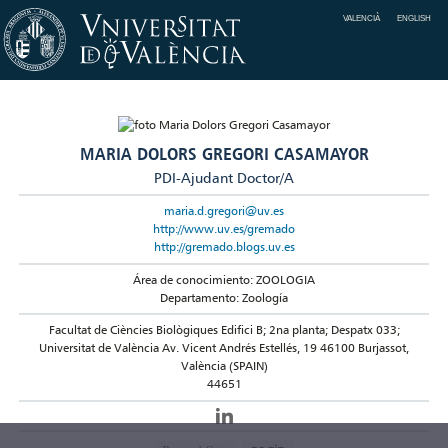
VALENCIÀ
ENGLISH
MARIA DOLORS GREGORI CASAMAYOR
PDI-Ajudant Doctor/A
maria.d.gregori@uv.es
http://www.uv.es/gremado
http://gremado.blogs.uv.es
Área de conocimiento: ZOOLOGIA
Departamento: Zoología
Facultat de Ciències Biològiques Edifici B; 2na planta; Despatx 033;
Universitat de València Av. Vicent Andrés Estellés, 19 46100 Burjassot,
València (SPAIN)
44651