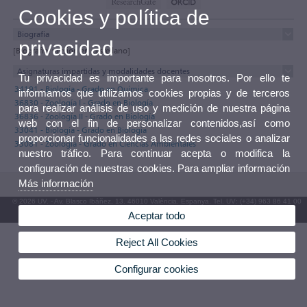
Cookies y política de
Biografía
privacidad
[Biografía, versión en castellano]
Asignaturas impartidas y modalidades docentes
Tu privacidad es importante para nosotros. Por ello te
34191 - Biología - Grado en Química
informamos que utilizamos cookies propias y de terceros
36830 - Zoología I - Grado en Biología
para realizar análisis de uso y medición de nuestra página
36836 - Zoología II - Grado en Biología
web con el fin de personalizar contenidos,así como
33041 - Biología - Grado en Biología
proporcionar funcionalidades a las redes sociales o analizar
33081 - Zoología - Grado en Ciencias Ambientales
nuestro tráfico. Para continuar acepta o modifica la
configuración de nuestras cookies. Para ampliar información
Más información
© 2026 UV. - Av. Blasco Ibáñez, 13. 46010 València. Espanya. Tel. UV: (+34) 963 86 41 00
Aceptar todo
Buzón UV
Reject All Cookies
Configurar cookies