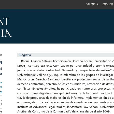
VALENCIÀ
ENGLISH
Biografía
Raquel Guillén Catalán, licenciada en Derecho por la Universitat de Va
N
(2008), con Sobresaliente Cum Laude por unanimidad y premio extraord
at
jurídico de la oferta contractual: Desarrollo y perspectivas de análisis”
nt
Universitat de València (2016). Es miembro de los grupos de investiga
Microcluster Derecho Sanitario, genética y protección social de la Uni
es
derecho contractual, derecho de los consumidores, protección de datos,
es
conflictos. En estos ámbitos, ha participado en numerosos proyectos 
es
ellos como investigadora principal. Además, de haber contribuido a la 
través de propuestas de elaboración de informes, implementación de as
IL
empresas, etc… Ha realizado estancias de investigación en prestigiosos 
il
Institute of Advanced Legal Studies, la Stanford Law School, Universida
Arbitral de Consumo de la Comunidad Valenciana desde el año 2009.
07