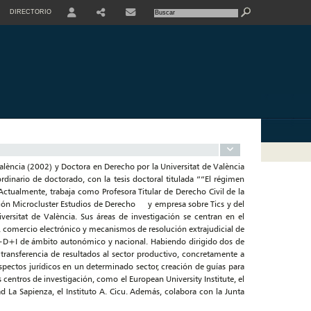
DIRECTORIO
USER
SHARE
CONTACTE
lència (2002) y Doctora en Derecho por la Universitat de València
inario de doctorado, con la tesis doctoral titulada ““El régimen
. Actualmente, trabaja como Profesora Titular de Derecho Civil de la
ción Microcluster Estudios de Derecho y empresa sobre Tics y del
versitat de València. Sus áreas de investigación se centran en el
 comercio electrónico y mecanismos de resolución extrajudicial de
I+D+I de ámbito autonómico y nacional. Habiendo dirigido dos de
transferencia de resultados al sector productivo, concretamente a
pectos jurídicos en un determinado sector, creación de guías para
centros de investigación, como el European University Institute, el
d La Sapienza, el Instituto A. Cicu. Además, colabora con la Junta