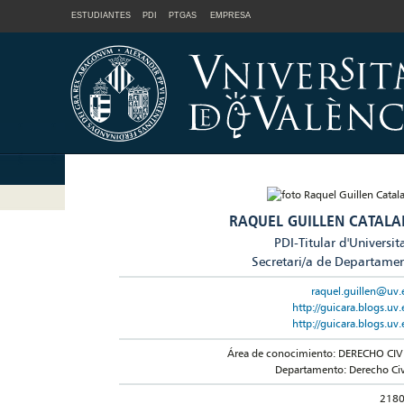
ESTUDIANTES
PDI
PTGAS
EMPRESA
RAQUEL GUILLEN CATALA
PDI-Titular d'Universit
Secretari/a de Departame
raquel.guillen@uv.
http://guicara.blogs.uv.
http://guicara.blogs.uv.
Área de conocimiento: DERECHO CIV
Departamento: Derecho Civ
218