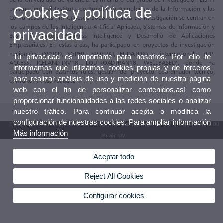
Cookies y política de
perteneciente al Instituto de Robótica y Tecnologías de la Información y las
Comunicaciones (IRTIC) desde 2005. Sus áreas de investigación se centran en
los campos de los Inteligencia Artificial Aplicada, Sistemas de Información y
privacidad
Bases de Datos, Business Intelligence y Desarrollo de Aplicaciones
Empresariales. En estas áreas, ha participado en proyectos de investigación
nacionales (SIGRID, SGPER, PROTDAT, EUDATOX) e internacionales (UP-
Tu privacidad es importante para nosotros. Por ello te
ACCESS, ICELAND-INV18, LOD-ROADTRAN18, WELLBASED), donde ha
informamos que utilizamos cookies propias y de terceros
participado con distintos roles: gestión del proyecto, coordinador técnico,
para realizar análisis de uso y medición de nuestra página
consultor y desarrollador.
web con el fin de personalizar contenidos,así como
proporcionar funcionalidades a las redes sociales o analizar
nuestro tráfico. Para continuar acepta o modifica la
configuración de nuestras cookies. Para ampliar información
© 2026 UV. - Av. Blasco Ibáñez, 13. 46010 València. Espanya. Tel. UV: (+34) 963 86 41 00
Más información
Buzón UV
Aceptar todo
Reject All Cookies
Configurar cookies