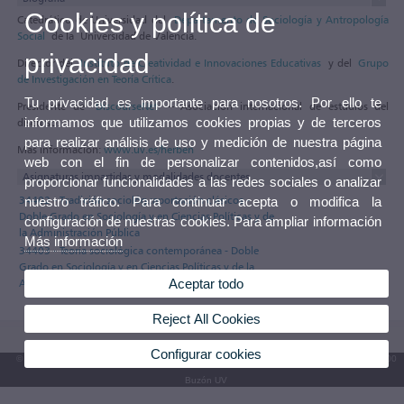
Cookies y política de
Catedrático de Universidad del
Departamento de Sociología y Antropología
Social
de la Universidad de Valencia.
privacidad
Director del
Instituto de Creatividad e Innovaciones Educativas
y del
Grupo
de Investigación en Teoría Crítica
.
Tu privacidad es importante para nosotros. Por ello te
Presidente de
DiscourseNet
– Asociación internacional de estudios del
informamos que utilizamos cookies propias y de terceros
discurso.
para realizar análisis de uso y medición de nuestra página
Más información:
www.uv.es/herben
web con el fin de personalizar contenidos,así como
Asignaturas impartidas y modalidades docentes
proporcionar funcionalidades a las redes sociales o analizar
34402 - Tradición sociológ.:aportación clásicos -
nuestro tráfico. Para continuar acepta o modifica la
Doble Grado en Sociología y en Ciencias Políticas y de
configuración de nuestras cookies. Para ampliar información
la Administración Pública
Más información
34403 - Teoría sociológica contemporánea - Doble
Grado en Sociología y en Ciencias Políticas y de la
Aceptar todo
Administración Pública
Reject All Cookies
Configurar cookies
© 2026 UV. - Av. Blasco Ibáñez, 13. 46010 València. Espanya. Tel. UV: (+34) 963 86 41 00
Buzón UV