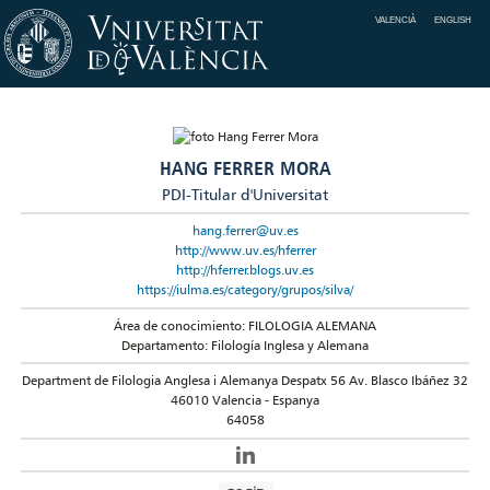
VALENCIÀ
ENGLISH
HANG FERRER MORA
PDI-Titular d'Universitat
hang.ferrer@uv.es
http://www.uv.es/hferrer
http://hferrer.blogs.uv.es
https://iulma.es/category/grupos/silva/
Área de conocimiento: FILOLOGIA ALEMANA
Departamento: Filología Inglesa y Alemana
Department de Filologia Anglesa i Alemanya Despatx 56 Av. Blasco Ibáñez 32
46010 Valencia - Espanya
64058