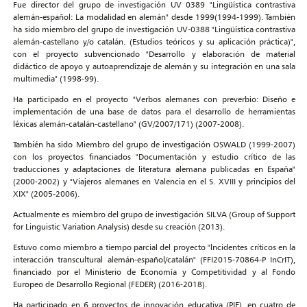
Fue director del grupo de investigación UV 0389 "Lingüística contrastiva
alemán-español: La modalidad en alemán" desde 1999(1994-1999). También
ha sido miembro del grupo de investigación UV-0388 "Lingüística contrastiva
alemán-castellano y/o catalán. (Estudios teóricos y su aplicación práctica)",
con el proyecto subvencionado "Desarrollo y elaboración de material
didáctico de apoyo y autoaprendizaje de alemán y su integración en una sala
multimedia" (1998-99).
Ha participado en el proyecto "Verbos alemanes con preverbio: Diseño e
implementación de una base de datos para el desarrollo de herramientas
léxicas alemán-catalán-castellano" (GV/2007/171) (2007-2008).
También ha sido Miembro del grupo de investigación OSWALD (1999-2007)
con los proyectos financiados "Documentación y estudio crítico de las
traducciones y adaptaciones de literatura alemana publicadas en España"
(2000-2002) y "Viajeros alemanes en Valencia en el S. XVIII y principios del
XIX" (2005-2006).
Actualmente es miembro del grupo de investigación SILVA (Group of Support
for Linguistic Variation Analysis) desde su creación (2013).
Estuvo como miembro a tiempo parcial del proyecto "lncidentes críticos en la
interacción transcultural alemán-español/catalán" (FFI2015-70864-P InCrIT),
financiado por el Ministerio de Economía y Competitividad y al Fondo
Europeo de Desarrollo Regional (FEDER) (2016-2018).
Ha participado en 6 proyectos de innovación educativa (PIE), en cuatro de