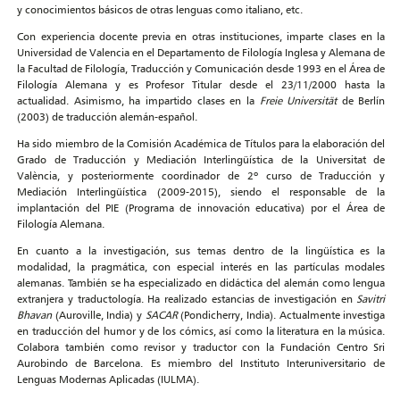
y conocimientos básicos de otras lenguas como italiano, etc.
Con experiencia docente previa en otras instituciones, imparte clases en la
Universidad de Valencia en el Departamento de Filología Inglesa y Alemana de
la Facultad de Filología, Traducción y Comunicación desde 1993 en el Área de
Filología Alemana y es Profesor Titular desde el 23/11/2000 hasta la
actualidad. Asimismo, ha impartido clases en la
Freie Universität
de Berlín
(2003) de traducción alemán-español.
Ha sido miembro de la Comisión Académica de Títulos para la elaboración del
Grado de Traducción y Mediación Interlingüística de la Universitat de
València, y posteriormente coordinador de 2º curso de Traducción y
Mediación Interlingüística (2009-2015), siendo el responsable de la
implantación del PIE (Programa de innovación educativa) por el Área de
Filología Alemana.
En cuanto a la investigación, sus temas dentro de la lingüística es la
modalidad, la pragmática, con especial interés en las partículas modales
alemanas. También se ha especializado en didáctica del alemán como lengua
extranjera y traductología. Ha realizado estancias de investigación en
Savitri
Bhavan
(Auroville, India) y
SACAR
(Pondicherry, India). Actualmente investiga
en traducción del humor y de los cómics, así como la literatura en la música.
Colabora también como revisor y traductor con la Fundación Centro Sri
Aurobindo de Barcelona. Es miembro del Instituto Interuniversitario de
Lenguas Modernas Aplicadas (IULMA).