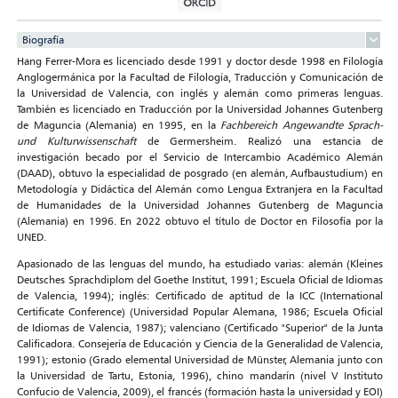
Biografía
Hang Ferrer-Mora es licenciado desde 1991 y doctor desde 1998 en Filología
Anglogermánica por la Facultad de Filología, Traducción y Comunicación de
la Universidad de Valencia, con inglés y alemán como primeras lenguas.
También es licenciado en Traducción por la Universidad Johannes Gutenberg
de Maguncia (Alemania) en 1995, en la
Fachbereich Angewandte Sprach-
und Kulturwissenschaft
de Germersheim. Realizó una estancia de
investigación becado por el Servicio de Intercambio Académico Alemán
(DAAD), obtuvo la especialidad de posgrado (en alemán, Aufbaustudium) en
Metodología y Didáctica del Alemán como Lengua Extranjera en la Facultad
de Humanidades de la Universidad Johannes Gutenberg de Maguncia
(Alemania) en 1996. En 2022 obtuvo el título de Doctor en Filosofía por la
UNED.
Apasionado de las lenguas del mundo, ha estudiado varias: alemán (Kleines
Deutsches Sprachdiplom del Goethe Institut, 1991; Escuela Oficial de Idiomas
de Valencia, 1994); inglés: Certificado de aptitud de la ICC (International
Certificate Conference) (Universidad Popular Alemana, 1986; Escuela Oficial
de Idiomas de Valencia, 1987); valenciano (Certificado "Superior" de la Junta
Calificadora. Consejería de Educación y Ciencia de la Generalidad de Valencia,
1991); estonio (Grado elemental Universidad de Münster, Alemania junto con
la Universidad de Tartu, Estonia, 1996), chino mandarín (nivel V Instituto
Confucio de Valencia, 2009), el francés (formación hasta la universidad y EOI)