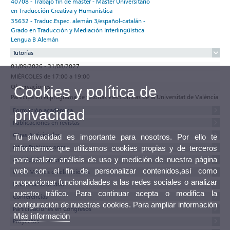
40708 - Trabajo fin de máster - Máster Universitario
en Traducción Creativa y Humanística
35632 - Traduc.Espec. alemán 3/español-catalán -
Grado en Traducción y Mediación Interlingüística
Lengua B Alemán
Tutorías
01/09/2026 - 31/08/2027
MIÉRCOLES de 17:00 a 19:00
Observaciones
Cookies y política de
Participa en el programa de tutorías electrónicas de la Universitat de València
privacidad
Formación académica
Publicaciones en revistas
Otras Actividades
Tu privacidad es importante para nosotros. Por ello te
Otras Publicaciones
informamos que utilizamos cookies propias y de terceros
para realizar análisis de uso y medición de nuestra página
Actividades anteriores
web con el fin de personalizar contenidos,así como
Otros Méritos o aclaraciones
proporcionar funcionalidades a las redes sociales o analizar
Lineas de actividad
nuestro tráfico. Para continuar acepta o modifica la
Conferencias
configuración de nuestras cookies. Para ampliar información
Participaciones en Congresos
Más información
Proyectos