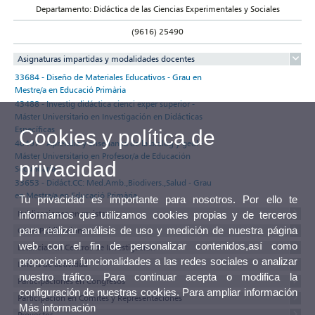
Departamento: Didáctica de las Ciencias Experimentales y Sociales
(9616) 25490
Asignaturas impartidas y modalidades docentes
33684 - Diseño de Materiales Educativos - Grau en
Mestre/a en Educació Primària
43488 - Investig didáctica cienci exper superior -
Máster Universitario en Investigación en Didácticas
Específicas
Cookies y política de
40497 - Aprendiz y enseñanza de la biolog y geol -
Máster Universitario en Profesor/a de Educación
privacidad
Secundaria
33653 - Didáct.CC: Med.Amb.,Biodivers.,Salud - Grau
en Mestre/a en Educació Primària
Tu privacidad es importante para nosotros. Por ello te
Publicaciones en revistas
informamos que utilizamos cookies propias y de terceros
para realizar análisis de uso y medición de nuestra página
Otras Publicaciones
web con el fin de personalizar contenidos,así como
Estancias en Centros de Investigación
proporcionar funcionalidades a las redes sociales o analizar
Lineas de actividad
nuestro tráfico. Para continuar acepta o modifica la
Participaciones en Congresos
configuración de nuestras cookies. Para ampliar información
Participación en Comités y Representaciones
Más información
Proyectos