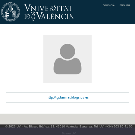
VALENCIÀ
ENGLISH
http://igdurmar.blogs.uv.es
© 2026 UV. - Av. Blasco Ibáñez, 13. 46010 València. Espanya. Tel. UV: (+34) 963 86 41 00
Buzón UV