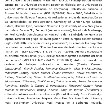
por la Universitat de València. Máster de Traducción e Interpretación Francés-
Español por la Universitat d'Alacant. Doctor en Filología por la Universitat de
València (Premio Extraordinario de doctorado). Habilitación Nacional a
Profesor Titular de Universidad (BOE 18/7/2007). Desde 2020, Catedrático de
Universidad de filología francesa. Ha realizado estancias de investigación en
las universidades de Paris-Sorbonne, University of London-King's College,
Oxford, Harvard, Lyon, Sorbonne Nouvelle, City University of New York y New
Hampshire. Becario FPI, Fulbright (en dos ocasiones), Salvador de Madariaga,
del Real Colegio Complutense en Harvard y de la Embajada de Francia en
España. Director del grupo de investigación "Teatro europeo contemporáneo
(siglos XVIII-XXI): recepción, crítica y adaptación", así como de los proyectos
nacionales de investigación "Fuentes francesas del teatro británico victoriano
(1843-1901)" (MINECO FFI2013‐47961-R, 2014-2016), "Animal y espectáculo
en el teatro francés actual (1979-2016): zooescenografía e industria del actor
no humano" (MINECO FFI2017-84475, 2018-2021). Autor de más de un
centenar de trabajos publicados en revistas (
Theatre Research
International,
French Studies
,
Romance Quarterly,
Men & Masculinities
,
Nineteenth-Century French Studies, Études littéraires,
Revue d'histoire du
théâtre
,
Romantisme
,
Revue de littérature comparée
,
Cahiers victoriens et
édouardiens
,
Littératures
,
Studi Francesi
,
Critica Letteraria,
Revue
des sciences
humaines,
Studies in Theatre & Performance
,
Nineteenth-Century Prose
,
Journal of Postcolonial Writing
,
Atlantis
,
Coup de théâtre
,
Épistolaire
) y
editoriales internacionales de referencia (Oxford University Press, Cambridge
University Press, Routledge, Palgrave Macmillan, Michigan State University
Press, Buckingham University Press, Presses de la Sorbonne Nouvelle,