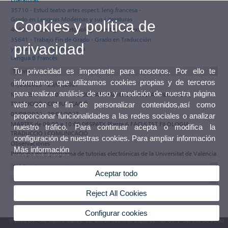
35710 - Estud.teatro artes espect. leng.francesa -
Grado en Lenguas Modernas y sus Literaturas
Cookies y política de
44409 - Técnicas y metodolog. investig. contexto
35641 - Trabajo Fin de Grado - Grado en Traducción
privacidad
y Mediación Interlingüística
Lengua B Francés
Tu privacidad es importante para nosotros. Por ello te
Tutorías
informamos que utilizamos cookies propias y de terceros
01/09/2026 - 29/01/2027
para realizar análisis de uso y medición de nuestra página
MARTES de 12:00 a 14:00 DESPATX Planta 6 FACULTAT FILOLOGIA,
TRADUCCIÓ I COMUNICACIÓ
web con el fin de personalizar contenidos,así como
01/09/2026 - 29/01/2027
proporcionar funcionalidades a las redes sociales o analizar
MARTES de 09:00 a 10:00 DESPATX Planta 6 FACULTAT FILOLOGIA,
nuestro tráfico. Para continuar acepta o modifica la
TRADUCCIÓ I COMUNICACIÓ
configuración de nuestras cookies. Para ampliar información
Observaciones
Más información
Participa en el programa de tutorías electrónicas de la Universitat de València
Publicaciones en revistas
Aceptar todo
Otras Publicaciones
Reject All Cookies
Configurar cookies
© 2026 UV. - Av. Blasco Ibáñez, 13. 46010 València. Espanya. Tel. UV: (+34) 963 86 41 00