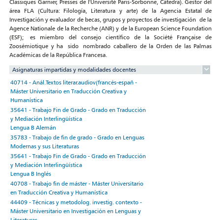
Classiques Garnier, Presses de l'Université Paris-Sorbonne, Cátedra). Gestor del
área FLA (Cultura: Filología, Literatura y arte) de la Agencia Estatal de
Investigación y evaluador de becas, grupos y proyectos de investigación de la
Agence Nationale de la Recherche (ANR) y de la European Science Foundation
(ESF); es miembro del consejo científico de la Société Française de
Zoosémiotique y ha sido nombrado caballero de la Orden de las Palmas
Académicas de la República Francesa.
Asignaturas impartidas y modalidades docentes
40714 - Anál.Textos literar.audiov(francés-españ -
Máster Universitario en Traducción Creativa y
Humanística
35641 - Trabajo Fin de Grado - Grado en Traducción
y Mediación Interlingüística
Lengua B Alemán
35783 - Trabajo de fin de grado - Grado en Lenguas
Modernas y sus Literaturas
35641 - Trabajo Fin de Grado - Grado en Traducción
y Mediación Interlingüística
Lengua B Inglés
40708 - Trabajo fin de máster - Máster Universitario
en Traducción Creativa y Humanística
44409 - Técnicas y metodolog. investig. contexto -
Máster Universitario en Investigación en Lenguas y
Literaturas