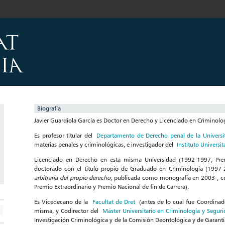
Biografía
Javier Guardiola García es Doctor en Derecho y Licenciado en Criminolog
Es profesor titular del
Departamento de Derecho penal de la Universit
materias penales y criminológicas, e investigador del
Instituto Universi
Licenciado en Derecho en esta misma Universidad (1992-1997, Premi
doctorado con el título propio de Graduado en Criminología (1997-20
arbitraria del propio derecho
, publicada como monografía en 2003-, co
Premio Extraordinario y Premio Nacional de fin de Carrera).
Es Vicedecano de la
Facultat de Dret
(antes de lo cual fue Coordina
misma, y Codirector del
Máster Universitario en Criminología y Segur
Investigación Criminológica y de la Comisión Deontológica y de Garantí