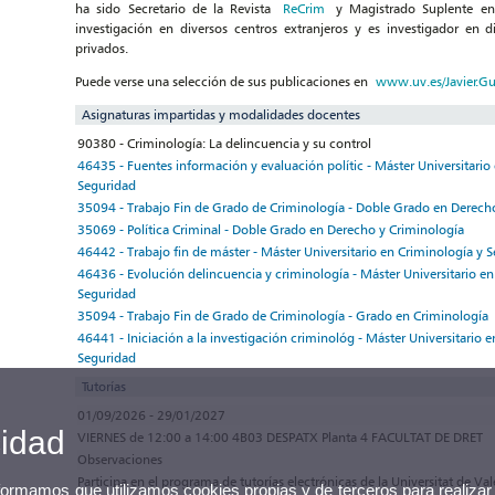
ha sido Secretario de la Revista
ReCrim
y Magistrado Suplente en 
investigación en diversos centros extranjeros y es investigador en
privados.
Puede verse una selección de sus publicaciones en
www.uv.es/Javier.Gu
Asignaturas impartidas y modalidades docentes
90380 - Criminología: La delincuencia y su control
46435 - Fuentes información y evaluación polític - Máster Universitario
Seguridad
35094 - Trabajo Fin de Grado de Criminología - Doble Grado en Derech
35069 - Política Criminal - Doble Grado en Derecho y Criminología
46442 - Trabajo fin de máster - Máster Universitario en Criminología y 
46436 - Evolución delincuencia y criminología - Máster Universitario en
Seguridad
35094 - Trabajo Fin de Grado de Criminología - Grado en Criminología
46441 - Iniciación a la investigación criminológ - Máster Universitario 
Seguridad
Tutorías
01/09/2026 - 29/01/2027
cidad
VIERNES de 12:00 a 14:00 4B03 DESPATX Planta 4 FACULTAT DE DRET
Observaciones
Participa en el programa de tutorías electrónicas de la Universitat de Va
nformamos que utilizamos cookies propias y de terceros para realizar