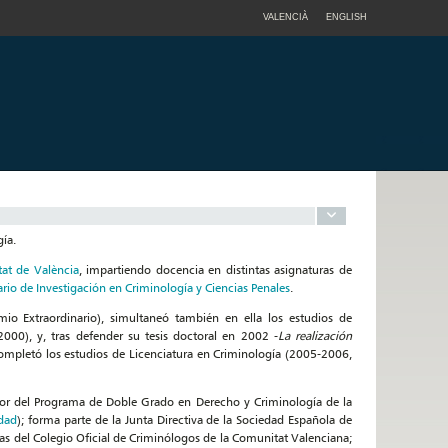
VALENCIÀ
ENGLISH
ía.
at de València
, impartiendo docencia en distintas asignaturas de
tario de Investigación en Criminología y Ciencias Penales
.
o Extraordinario), simultaneó también en ella los estudios de
00), y, tras defender su tesis doctoral en 2002 -
La realización
mpletó los estudios de Licenciatura en Criminología (2005-2006,
dor del Programa de Doble Grado en Derecho y Criminología de la
idad
); forma parte de la Junta Directiva de la Sociedad Española de
as del Colegio Oficial de Criminólogos de la Comunitat Valenciana;