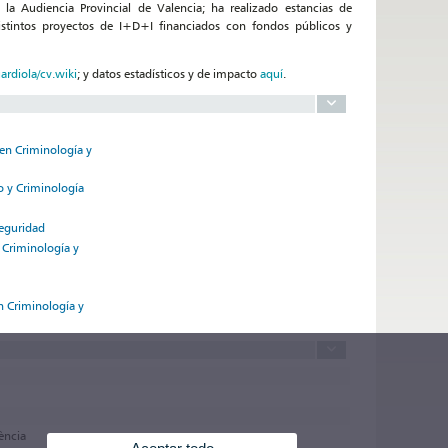
la Audiencia Provincial de Valencia; ha realizado estancias de
 distintos proyectos de I+D+I financiados con fondos públicos y
ardiola/cv.wiki
; y datos estadísticos y de impacto
aquí
.
 en Criminología y
o y Criminología
Seguridad
 Criminología y
en Criminología y
lència