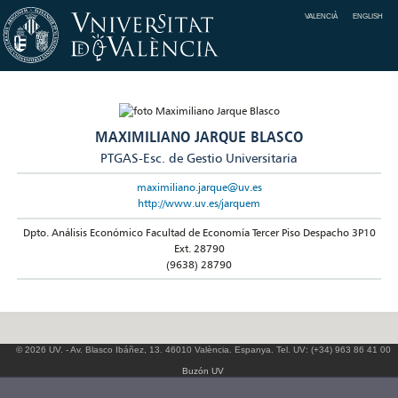
VALENCIÀ
ENGLISH
MAXIMILIANO JARQUE BLASCO
PTGAS-Esc. de Gestio Universitaria
maximiliano.jarque@uv.es
http://www.uv.es/jarquem
Dpto. Análisis Económico Facultad de Economía Tercer Piso Despacho 3P10
Ext. 28790
(9638) 28790
© 2026 UV. - Av. Blasco Ibáñez, 13. 46010 València. Espanya. Tel. UV: (+34) 963 86 41 00
Buzón UV