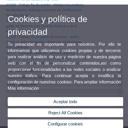
42680 - Trabajo fin de máster - Máster Universitario
en Mediación, Arbitraje y Gestión de Conflictos en
Derecho Privado
Cookies y política de
35229 - Trabajo fin de grado de Derecho - Doble
grado en Derecho y en Ciencias Políticas y de la
privacidad
Administración Pública
35229 - Trabajo fin de grado de Derecho - Doble
Grado en Administración y Dirección de Empresas
Tu privacidad es importante para nosotros. Por ello te
ADE y Derecho
informamos que utilizamos cookies propias y de terceros
43177 - Mercado financiero. Banca y Seguros -
para realizar análisis de uso y medición de nuestra página
Programa Doble Máster Abogacía y Procura - Derecho
web con el fin de personalizar contenidos,así como
de la Empresa Asesoría Mercantil, Laboral y Fiscal
proporcionar funcionalidades a las redes sociales o analizar
Formación académica
nuestro tráfico. Para continuar acepta o modifica la
Publicaciones en revistas
configuración de nuestras cookies. Para ampliar información
Otras Publicaciones
Más información
Actividades anteriores
Conferencias
Aceptar todo
Participaciones en Congresos
Reject All Cookies
Configurar cookies