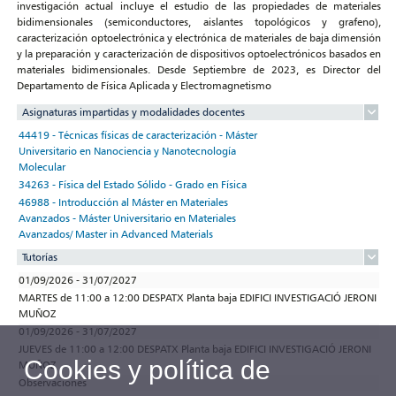
investigación actual incluye el estudio de las propiedades de materiales
bidimensionales (semiconductores, aislantes topológicos y grafeno),
caracterización optoelectrónica y electrónica de materiales de baja dimensión
y la preparación y caracterización de dispositivos optoelectrónicos basados en
materiales bidimensionales. Desde Septiembre de 2023, es Director del
Departamento de Física Aplicada y Electromagnetismo
Asignaturas impartidas y modalidades docentes
44419 - Técnicas físicas de caracterización - Máster
Universitario en Nanociencia y Nanotecnología
Molecular
34263 - Física del Estado Sólido - Grado en Física
46988 - Introducción al Máster en Materiales
Avanzados - Máster Universitario en Materiales
Avanzados/ Master in Advanced Materials
Tutorías
01/09/2026 - 31/07/2027
MARTES de 11:00 a 12:00 DESPATX Planta baja EDIFICI INVESTIGACIÓ JERONI
MUÑOZ
01/09/2026 - 31/07/2027
JUEVES de 11:00 a 12:00 DESPATX Planta baja EDIFICI INVESTIGACIÓ JERONI
Cookies y política de
MUÑOZ
Observaciones