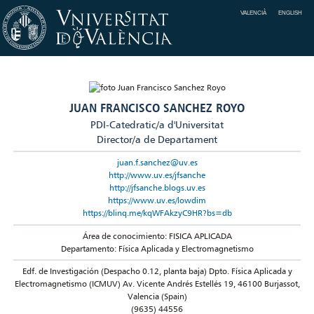
VALENCIÀ
ENGLISH
JUAN FRANCISCO SANCHEZ ROYO
PDI-Catedratic/a d'Universitat
Director/a de Departament
juan.f.sanchez@uv.es
http://www.uv.es/jfsanche
http://jfsanche.blogs.uv.es
https://www.uv.es/lowdim
https://blinq.me/kqWFAkzyC9HR?bs=db
Área de conocimiento: FISICA APLICADA
Departamento: Física Aplicada y Electromagnetismo
Edf. de Investigación (Despacho 0.12, planta baja) Dpto. Física Aplicada y
Electromagnetismo (ICMUV) Av. Vicente Andrés Estellés 19, 46100 Burjassot,
Valencia (Spain)
(9635) 44556