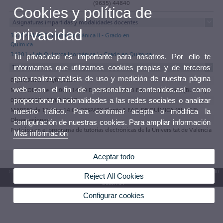
(9635) 44840
Cookies y política de
Asignaturas impartidas y modalidades docentes
privacidad
34202 - Lab.Química Inorgánica II - Grado en
Química
34201 - Lab.Química Inorgánica I - Grado en Química
Tu privacidad es importante para nosotros. Por ello te
Tutorías
informamos que utilizamos cookies propias y de terceros
para realizar análisis de uso y medición de nuestra página
01/09/2026 - 29/01/2027
web con el fin de personalizar contenidos,así como
MIÉRCOLES de 11:00 a 14:00 DESPATX Planta 3 FAC. DE QUÍMICA (BLOC F)
01/02/2027 - 31/07/2027
proporcionar funcionalidades a las redes sociales o analizar
MARTES de 11:00 a 14:00 DESPATX Planta 3 FAC. DE QUÍMICA (BLOC F)
nuestro tráfico. Para continuar acepta o modifica la
Observaciones
configuración de nuestras cookies. Para ampliar información
Participa en el programa de tutorías electrónicas de la Universitat de València
Más información
Aceptar todo
© 2026 UV. - Av. Blasco Ibáñez, 13. 46010 València. Espanya. Tel. UV: (+34) 963 86 41 00
Reject All Cookies
Buzón UV
Configurar cookies