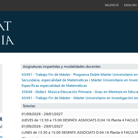
VALENCIÀ
ENGLISH
Asignaturas impartidas y modalidades docentes
43491 - Trabajo Fin de Máster - Programa Doble Máster Universitario en
Secundaria, especialidad de Matemáticas i Máster Universitario en Inves
Específicas especialidad de Matemáticas
33646 - Didáct. Música Educación Primaria - Grau en Mestre/a en Educa
43491 - Trabajo Fin de Máster - Máster Universitario en Investigación en
Tutorías
01/09/2026 - 29/01/2027
R
JUEVES de 13:30 a 15:00 DESPATX ASSOCIATS D.04.16 Planta 4 FACUL
pl
01/09/2026 - 29/01/2027
LUNES de 13:30 a 15:00 DESPATX ASSOCIATS D.04.16 Planta 4 FACULT
es