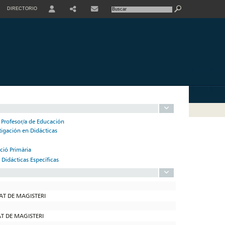
DIRECTORIO
USER
SHARE
CONTACTE
 Profesor/a de Educación
tigación en Didácticas
ció Primària
 Didácticas Específicas
TAT DE MAGISTERI
AT DE MAGISTERI