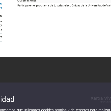
Observaciones
es
Participa en el programa de tutorías electrónicas de la Universitat de Va
es
ON
AL
 y
ca
07
cidad
nformamos que utilizamos cookies propias y de terceros para realizar